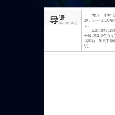
“地球一小时
20：:3——21:
日。
凤凰网陕西频
全城 培栽绿色心
福画轴、凤凰手印
识。