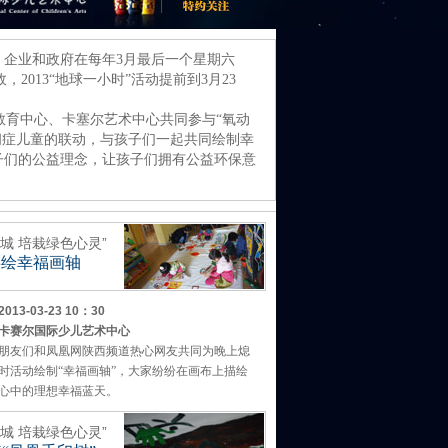
、企业和政府在每年3月最后一个星期六
2013“地球一小时”活动提前到3月23
教育中心、卡塞尔艺术中心共同参与“氧动
闭症儿童的联动，与孩子们一起共同绘制幸
子们的公益理念，让孩子们拥有公益环保意
全城 培栽绿色心灵”
共绘幸福画轴
13-03-23 10：30
卡赛尔国际少儿艺术中心
朋友们和凤凰网陕西频道热心网友共同为晚上熄
时活动绘制“幸福画轴”，大家纷纷在画布上描绘
心中的理想幸福蓝天。
全城 培栽绿色心灵”