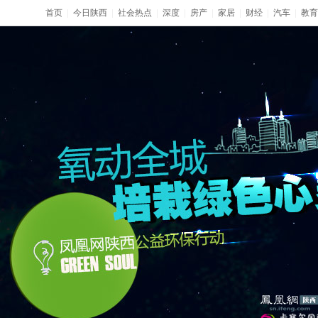
首页
|
今日陕西
|
社会热点
|
深度
|
房产
|
家居
|
财经
|
汽车
|
教育