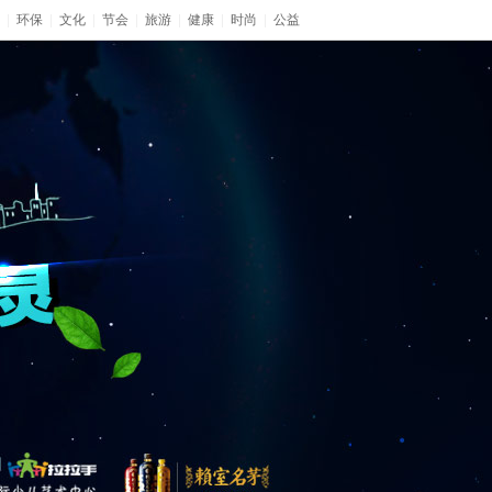
|
环保
|
文化
|
节会
|
旅游
|
健康
|
时尚
|
公益