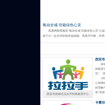
氧动全城 培栽绿色心灵
凤凰网陕西频道“氧动全城 培栽绿色心灵”公
孩子们一起共同绘制幸福画轴、凤凰手印树，培养
西安市
薛
殊教育
范”、
2
心智障
的理解
体”等
西安市碑林区拉拉手特殊教育中心
卡赛尔