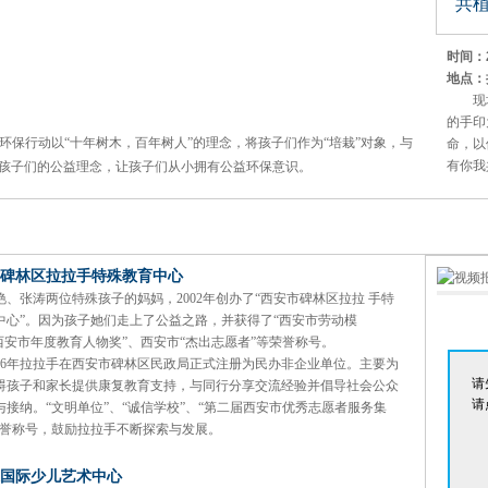
共植
时间：20
地点：
现
的手印
益环保行动以“十年树木，百年树人”的理念，将孩子们作为“培栽”对象，与
命，以
有你我
孩子们的公益理念，让孩子们从小拥有公益环保意识。
碑林区拉拉手特殊教育中心
艳、张涛两位特殊孩子的妈妈，2002年创办了“西安市碑林区拉拉 手特
中心”。因为孩子她们走上了公益之路，并获得了“西安市劳动模
“西安市年度教育人物奖”、西安市“杰出志愿者”等荣誉称号。
006年拉拉手在西安市碑林区民政局正式注册为民办非企业单位。主要为
请
碍孩子和家长提供康复教育支持，与同行分享交流经验并倡导社会公众
请
与接纳。“文明单位”、“诚信学校”、“第二届西安市优秀志愿者服务集
荣誉称号，鼓励拉拉手不断探索与发展。
国际少儿艺术中心