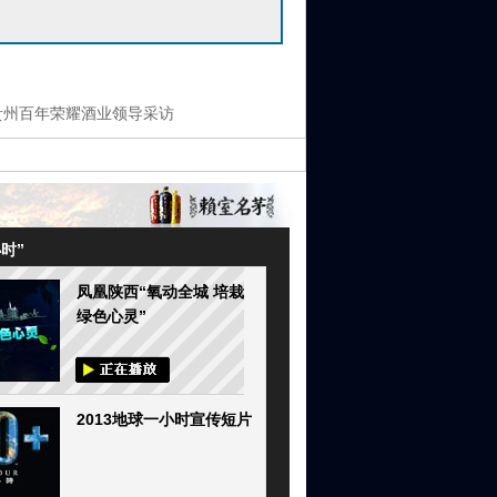
贵州百年荣耀酒业领导采访
时”
凤凰陕西“氧动全城 培栽
绿色心灵”
2013地球一小时宣传短片