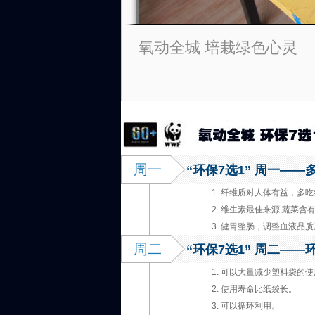
氧动全城 培栽绿色心灵
周一
“环保7选1” 周一——
1. 纤维质对人体有益，
2. 维生素最佳来源,蔬菜
3. 健胃整肠，调整血液品
周二
“环保7选1” 周二——
1. 可以大量减少塑料袋的
2. 使用寿命比纸袋长。
3. 可以循环利用。