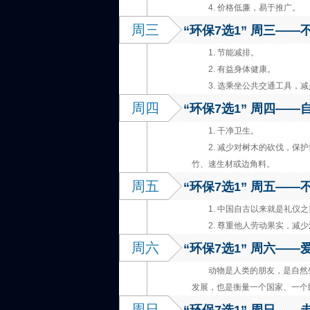
4. 价格低廉，易于推广。
周三
“环保7选1” 周三——
1. 节能减排。
2. 有益身体健康。
3. 选乘坐公共交通工具，
周四
“环保7选1” 周四——
1. 干净卫生。
2. 减少对树木的砍伐，保
竹、速生材或边角料。
周五
“环保7选1” 周五——
1. 中国自古以来就是礼仪
2. 尊重他人劳动果实，减
周六
“环保7选1” 周六—
动物是人类的朋友，是自然
发展，也是衡量一个国家、一个
周日