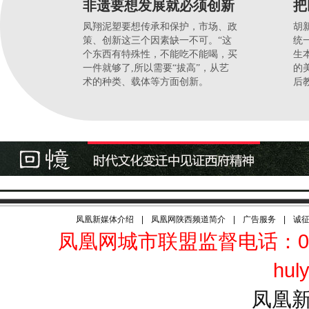
非遗要想发展就必须创新
把
凤翔泥塑要想传承和保护，市场、政
胡
策、创新这三个因素缺一不可。“这
统
个东西有特殊性，不能吃不能喝，买
生
一件就够了,所以需要“拔高”，从艺
的
术的种类、载体等方面创新。
后
凤凰新媒体介绍
|
凤凰网陕西频道简介
|
广告服务
|
诚
凤凰网城市联盟监督电话：010
hul
凤凰新