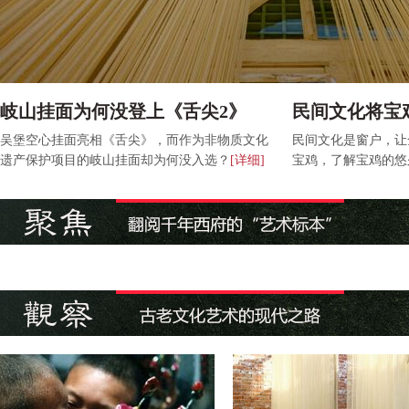
岐山挂面为何没登上《舌尖2》
民间文化将宝
吴堡空心挂面亮相《舌尖》，而作为非物质文化
民间文化是窗户，让
遗产保护项目的岐山挂面却为何没入选？
[详细]
宝鸡，了解宝鸡的悠