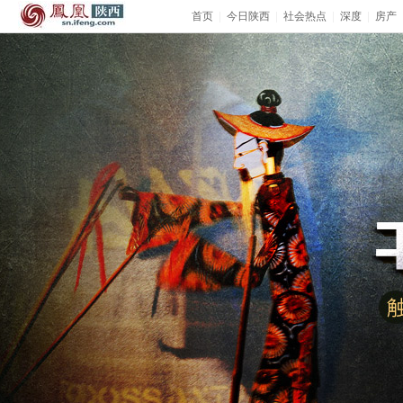
首页
|
今日陕西
|
社会热点
|
深度
|
房产