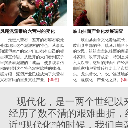
凤翔泥塑带给六营村的变化
岐山挂面产业化发展调查
走进六营村，整齐的村容村貌处
岐山县面食文化源远流长
处体现出这个泥塑村的特色。从事凤
岐山县中部的雍川镇马江地区
翔泥塑生产的农户门口都有自己的标
的农民，祖祖辈辈以挂面的商
志和宣传语。从敞开的大门看到院子
补家用。改革开放后，特别是
里摆放着泥塑的半成品，使参观者仿
六大以来，这里的挂面生产经
佛触摸到这个特色农村脉搏的律动。
由单家独户零敲碎打走上了市
据介绍，泥塑产业已经成为了六营村
头、龙头带农户、农户连基地
兴村富民的重要支柱产业。
[详细]
化、规模化、产业化之路。
[详
现代化，是一两个世纪以
经历了数不清的艰难曲折，
近“现代化”的时候，我们