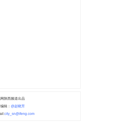
凰网陕西频道出品
期编辑：
@赵晓芳
il:
city_sn@ifeng.com