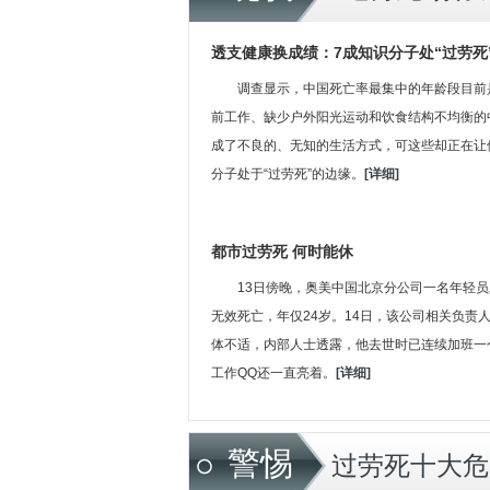
透支健康换成绩：7成知识分子处“过劳死
调查显示，中国死亡率最集中的年龄段目前是
前工作、缺少户外阳光运动和饮食结构不均衡的
成了不良的、无知的生活方式，可这些却正在让
分子处于“过劳死”的边缘。
[详细]
都市过劳死 何时能休
13日傍晚，奥美中国北京分公司一名年轻
无效死亡，年仅24岁。14日，该公司相关负责
体不适，内部人士透露，他去世时已连续加班一
工作QQ还一直亮着。
[详细]
警惕
过劳死十大危