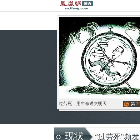
过劳死，用生命透支明天
第
2
现状
“过劳死”频发