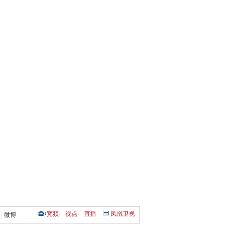
宽频
·
视点
·
直播
凤凰卫视
微博