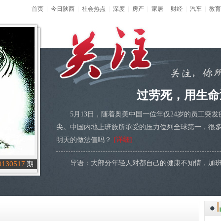
首页
|
今日陕西
|
社会热点
|
深度
|
房产
|
家居
|
财经
|
汽车
|
教育
过劳死，用生命
5月13日，随着奥美中国一位年仅24岁的员工突
尖。中国内地上班族所承受的压力位列全球第一，很
明天的做法值吗？
[详细]
导语：大部分年轻人对都自己的健康不知情，加班
0130517
期