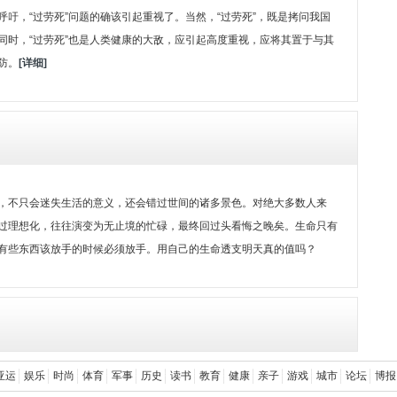
吁，“过劳死”问题的确该引起重视了。当然，“过劳死”，既是拷问我国
同时，“过劳死”也是人类健康的大敌，应引起高度重视，应将其置于与其
防。
[详细]
，不只会迷失生活的意义，还会错过世间的诸多景色。对绝大多数人来
过理想化，往往演变为无止境的忙碌，最终回过头看悔之晚矣。生命只有
有些东西该放手的时候必须放手。用自己的生命透支明天真的值吗？
亚运
娱乐
时尚
体育
军事
历史
读书
教育
健康
亲子
游戏
城市
论坛
博报