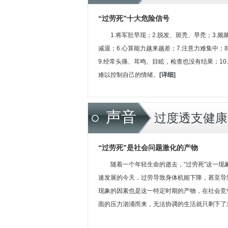
“过劳死”十大危险信号
1.将军肚早现；2.脱发、斑秃、早秃；3.频
减退；6.心算能力越来越差；7.注意力难集中；
9.经常头痛、耳鸣、目眩，检查也没有结果；1
难以控制自己的情绪。
[详细]
声音
过度透支健康
“过劳死”是社会问题激化的产物
随着一个年轻生命的逝去，“过劳死”这一
速发展的今天，过劳导致身体机能下降，甚至导
现象的因素也是这一特定时期的产物，在社会竞
面的压力汹涌而来，无法协调的生活就只剩下了