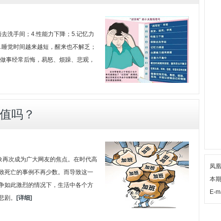
频去洗手间；4.性能力下降；5.记忆力
8.睡觉时间越来越短，醒来也不解乏；
0.做事经常后悔，易怒、烦躁、悲观，
值吗？
现象再次成为广大网友的焦点。在时代高
凤
致死亡的事例不再少数。而导致这一
本
争如此激烈的情况下，生活中各个方
E-ma
悲剧。
[详细]