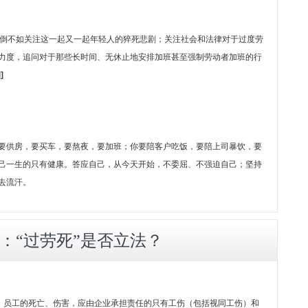
，倒不如关注这一起又一起年轻人的猝死悲剧；关注社会和法律对于过度劳
力度，追问对于那些长时间、无休止地安排加班甚至强制劳动者加班的行
]
要供房，要买车，要熬夜，要加班；你要陪客户吃饭，要陪上司暴饮，要
己一生的只有健康。答应自己，从今天开始，不委屈、不强迫自己；坚持
去流汗。
：“过劳死”是否立法？
念。员工的死亡、伤害，应由企业承担责任的只有工伤（包括视同工伤）和