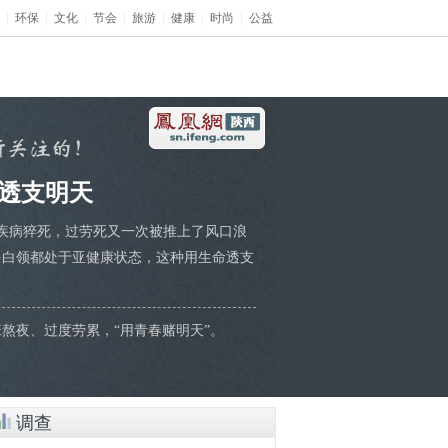
|
环保
|
文化
|
节会
|
旅游
|
健康
|
时尚
|
公益
透支明天
发疾病猝死，过劳死又一次被推上了风口浪
多白领都处于亚健康状态，这种用生命透支
熬夜、过度劳累，“用青春赌明天”。
调查