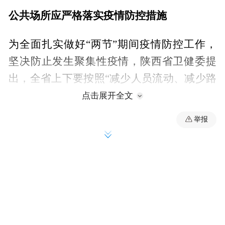
公共场所应严格落实疫情防控措施
为全面扎实做好“两节”期间疫情防控工作，
坚决防止发生聚集性疫情，陕西省卫健委提
出，全省上下要按照“减少人员流动、减少路
途风险、减少人员聚集、加强个人防护”原
点击展开全文
则，落实好各项防控措施。原则上不举办大
举报
型会议、大型培训、大型演出以及年会聚会
等人群聚集性活动，能采取线上的会议、培
训、活动尽量采取线上方式。各单位一律取
消集体团拜和大型慰问、联欢、聚餐、培训
等活动，严格落实会议活动防控措施，确需
举办活动的要压缩规模、控制人数，严格落