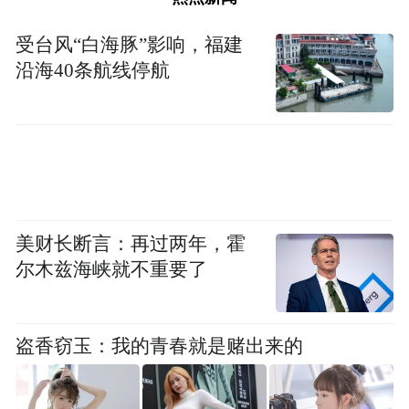
现来源可查、去向可追，严格进口冷链食品
从口岸到境内生产、流通、销售的全程防
受台风“白海豚”影响，福建
控。
沿海40条航线停航
通过该系统，首先由海关督导进口商对进口
冷冻食品外包装进行消毒、核酸检测和赋
码，市场监管部门督导食品生产经营单位对
从省外采购的进口冷链食品外包装进行全面
美财长断言：再过两年，霍
消毒、核酸检测，在“陕冷链”中上传相关产
尔木兹海峡就不重要了
品品种、规格、批次、产地、检验检疫合格
证明、核酸检测报告、预防性消毒证明及流
通销售各环节接触人员、消费者等追溯数
盗香窃玉：我的青春就是赌出来的
据，做到人物共控、人物共防、人物共追。