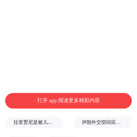
实防控措施。
另外，各公共场所应加强疫情防控管理。旅
打开 app 阅读更多精彩内容
游景区，养老机构、福利院等特殊场所要重
点防控；商场超市、农贸批发市场、影剧
拉里贾尼是被儿子一通电话害死的？回应来了
伊朗外交部回应特朗普战利品言论：美需赢得战争，再谈战利品
院、网吧酒吧、餐馆酒店等公共场所，机
场、铁路、地铁、汽车等场站要加强出入流