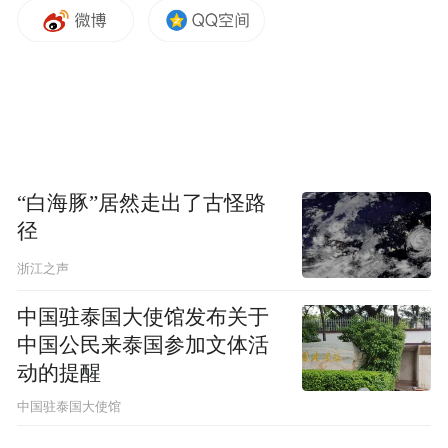
量控制，落实入场体温检测，佩戴口罩、查
验“健康码”和公共区域消毒措施；学校错峰
放假开学，确保离校学生返家行程可追踪，
指导学生做好自我防护；医疗机构应加强发
热患者和住院患者管理，切实加强医务人员
的防护和培训，隔离病区医护人员值班换休
“白海豚”居然走出了古怪路
径
后必须集中隔离观察14天，并开展2次核酸检
测；公众要合理安排出行，注意个人卫生，
浙江之声
尽量不去人员密集区域。
中国驻泰国大使馆发布关于
中国公民来泰国参加文体活
陕西新冠疫苗接种工作准备就绪
动的提醒
中国驻泰国大使馆
关于新冠病毒疫苗接种工作，按国务院联防