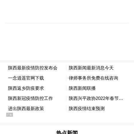
联控机制要求，陕西省制定了接种工作方案
和接种点，对相关工作人员进行了培训，准
备工作已经基本就绪。近期将优先对国家规
定的疾病感染高风险重点人群进行接种，主
要包括海关检验检疫、口岸边检、口岸进口
冷链物品装卸、搬运、运输及医疗卫生机构
的一线工作人员。其他人员的接种工作将按
照国家有关规定有序推进。
“陕冷链”让进口冷链产品“有迹可循”
陕西省市场监管局开发了“陕西省冷链食品追
溯管理系统”（简称“陕冷链”），该系统采用
“首岸赋码、首站赋码、一码通用”模式，实
热点新闻