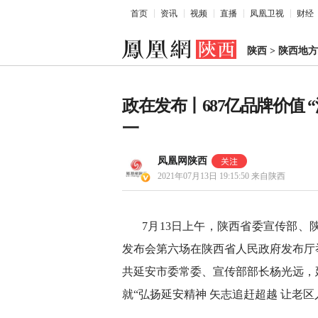
首页
资讯
视频
直播
凤凰卫视
财经
陕西
>
陕西地方
政在发布丨687亿品牌价值
一
凤凰网陕西
2021年07月13日 19:15:50
来自陕西
7月13日上午，陕西省委宣传部、
发布会第六场在陕西省人民政府发布厅
共延安市委常委、宣传部部长杨光远，
就“弘扬延安精神 矢志追赶超越 让老