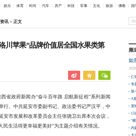
娱乐
体育
时尚
汽车
房产
科技
军事
文化
旅游
佛教
国
站
资讯
>
正文
 “洛川苹果”品牌价值居全国水果类第
频
如
2026
仁
专
第
陕西省政府新闻办“奋斗百年路 启航新征程”系列新闻
A
举行。中共延安市委副书记、政法委书记严汉平，中
宠
1
延安市发展和改革委员会主任张骁卫出席本次会议，
“
区人民生活得更幸福更美好”为主题介绍有关情况。
内
大