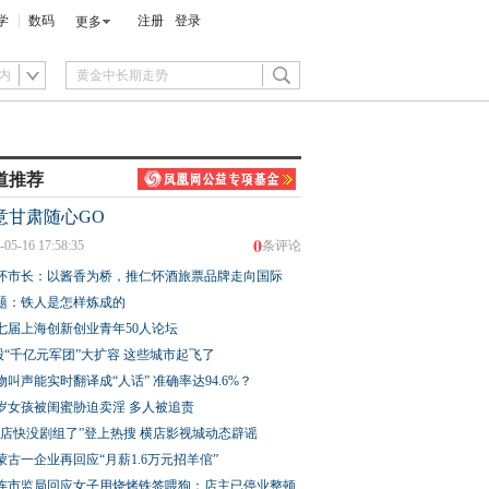
学
数码
注册
登录
更多
内
道推荐
意甘肃随心GO
0
-05-16 17:58:35
条评论
怀市长：以酱香为桥，推仁怀酒旅票品牌走向国际
题：铁人是怎样炼成的
七届上海创新创业青年50人论坛
股“千亿元军团”大扩容 这些城市起飞了
物叫声能实时翻译成“人话” 准确率达94.6%？
3岁女孩被闺蜜胁迫卖淫 多人被追责
横店快没剧组了”登上热搜 横店影视城动态辟谣
蒙古一企业再回应“月薪1.6万元招羊倌”
连市监局回应女子用烧烤铁签喂狗：店主已停业整顿