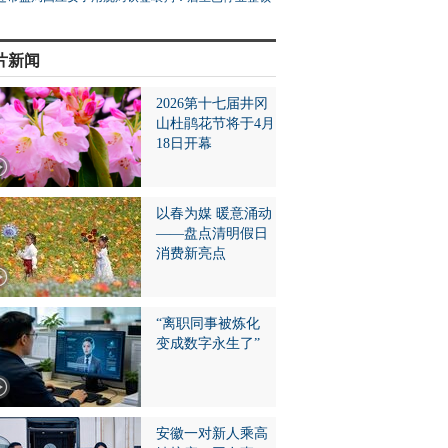
片新闻
2026第十七届井冈
山杜鹃花节将于4月
18日开幕
以春为媒 暖意涌动
——盘点清明假日
消费新亮点
“离职同事被炼化
变成数字永生了”
安徽一对新人乘高