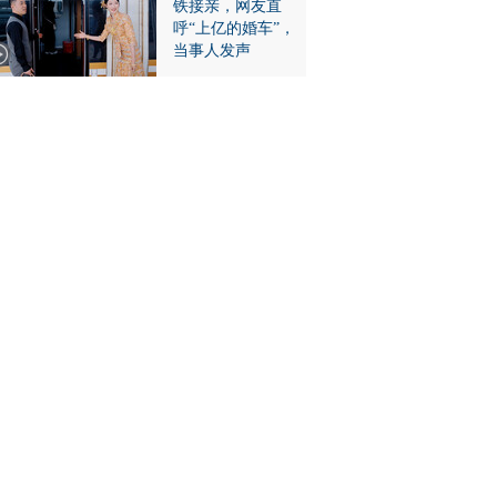
铁接亲，网友直
呼“上亿的婚车”，
当事人发声