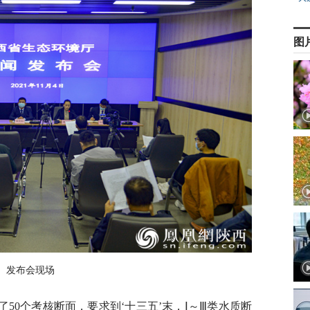
图
发布会现场
了50个考核断面，要求到‘十三五’末，Ⅰ～Ⅲ类水质断