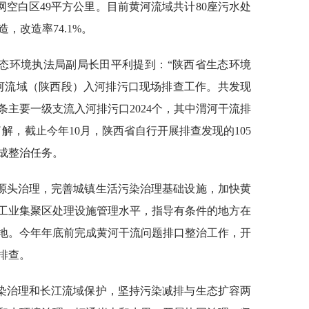
管网空白区49平方公里。目前黄河流域共计80座污水处
，改造率74.1%。
态环境执法局副局长田平利提到：“陕西省生态环境
了黄河流域（陕西段）入河排污口现场排查工作。共发现
1条主要一级支流入河排污口2024个，其中渭河干流排
据了解，截止今年10月，陕西省自行开展排查发现的105
成整治任务。
源头治理，完善城镇生活污染治理基础设施，加快黄
工业集聚区处理设施管理水平，指导有条件的地方在
地。今年年底前完成黄河干流问题排口整治工作，开
排查。
染治理和长江流域保护，坚持污染减排与生态扩容两