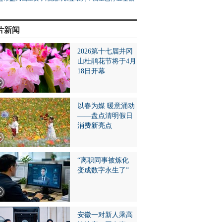
片新闻
2026第十七届井冈
山杜鹃花节将于4月
18日开幕
以春为媒 暖意涌动
——盘点清明假日
消费新亮点
“离职同事被炼化
变成数字永生了”
安徽一对新人乘高