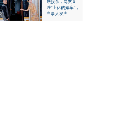
铁接亲，网友直
呼“上亿的婚车”，
当事人发声