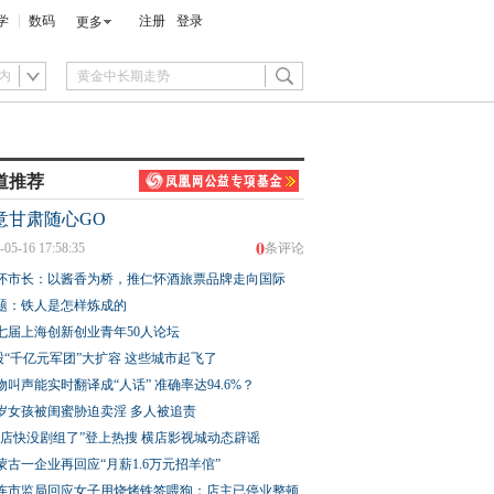
学
数码
注册
登录
更多
内
道推荐
意甘肃随心GO
0
-05-16 17:58:35
条评论
怀市长：以酱香为桥，推仁怀酒旅票品牌走向国际
题：铁人是怎样炼成的
七届上海创新创业青年50人论坛
股“千亿元军团”大扩容 这些城市起飞了
物叫声能实时翻译成“人话” 准确率达94.6%？
3岁女孩被闺蜜胁迫卖淫 多人被追责
横店快没剧组了”登上热搜 横店影视城动态辟谣
蒙古一企业再回应“月薪1.6万元招羊倌”
连市监局回应女子用烧烤铁签喂狗：店主已停业整顿