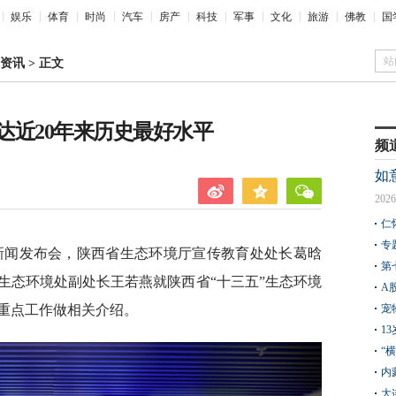
娱乐
体育
时尚
汽车
房产
科技
军事
文化
旅游
佛教
国
站
资讯
>
正文
达近20年来历史最好水平
频
如
2026
仁
专
行新闻发布会，陕西省生态环境厅宣传教育处处长葛晗
第
生态环境处副处长王若燕就陕西省“十三五”生态环境
A
重点工作做相关介绍。
宠
1
“
内
大