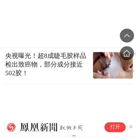
央视曝光！超8成睫毛胶样品
检出致癌物，部分成分接近
502胶！
河
打开
网
知