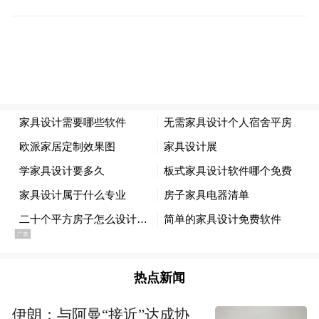
据了解，2020年西安都市圈地区生产总值达
到1.3万亿元，接近陕西省的1/2、西北五省的
1/4，综合实力、发展活力和竞争力日益增
强。“十四五”时期，推动西安都市圈高质量
发展面临着难得机遇和良好外部环境。
《规划》全文共分为12章40节。其中，明确
了西安都市圈建设的发展目标。《规划》提
出，坚持统筹规划、一体布局，坚持创新引
领、开放支撑，坚持文化传承、彰显特色，
坚持绿色发展、集约高效，坚持改善民生、
共建共享5项基本原则，统筹安排2025年发展
热点新闻
目标和2035年远景目标。
伊朗：与阿曼“接近”达成协