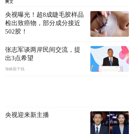
Notice: The content above (including the videos,
爽文
pictures and audios if any) is uploaded and posted
by the user of Dafeng Hao, which is a social media
央视曝光！超8成睫毛胶样品
platform and merely provides information storage
检出致癌物，部分成分接近
space services.”
502胶！
张志军谈两岸民间交流，提
出3点希望
海峡新干线
央视迎来新主播