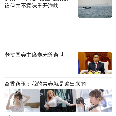
到2025年，西安辐射带动能力进一步提升；
议但并不意味重开海峡
西安—咸阳一体化发展取得实质性进展，圈
内城镇发展水平和承载能力明显提升，城市
间同城化协调发展机制更加健全，大中小城
市和小城镇发展更加协调。到2035年，现代
化的西安都市圈基本建成，圈内同城化、全
老挝国会主席赛宋蓬逝世
域一体化基本实现，发展品质、经济实力、
创新能力、文化竞争力迈上更高水平，全面
建成具有全国影响力和历史文化魅力的现代
化都市圈。
盗香窃玉：我的青春就是赌出来的
“特别声明：以上作品内容(包括在内的视频、图片或音
频)为凤凰网旗下自媒体平台“大风号”用户上传并发
布，本平台仅提供信息存储空间服务。