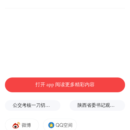
关中平原城市群的核心区域，是西部地区发
展条件最好、经济人口承载能力最强的区域
之一，在社会主义现代化国家建设大局和构
建新发展格局中具有重要地位。
“近年来，在关中协同发展战略实施下，陕西
省咸阳、铜川、渭南、杨凌等地以西安为中
心，相向一体化发展、协同联动发展趋势日
益明显，特别是西安获批国家中心城市后，
打开 app 阅读更多精彩内容
对周边城市的辐射带动作用不断增强，西安
都市圈空间形态已初步形成”。李生荣表示，
公交考核一刀切司机不敢开空调：别把压力转嫁一线员工
陕西省委书记观摩直播带货，同董宇辉交流
去年以来，省委、省政府以完善西咸新区管
理体制机制为切入点，推动西安—咸阳一体
化迈出了坚实步伐，也为西安都市圈建设奠