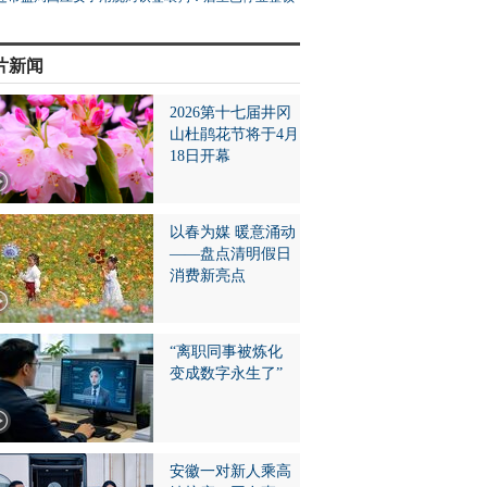
片新闻
2026第十七届井冈
山杜鹃花节将于4月
18日开幕
以春为媒 暖意涌动
——盘点清明假日
消费新亮点
“离职同事被炼化
变成数字永生了”
安徽一对新人乘高