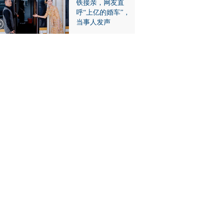
铁接亲，网友直
呼“上亿的婚车”，
当事人发声