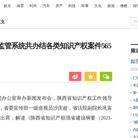
娱乐
体育
时尚
汽车
房产
科技
军事
文化
旅游
佛教
国
站
正文
场监管系统共办结各类知识产权案件565
频
如
2026
仁
专
第
新闻办公室举办新闻发布会，陕西省知识产权工作领导
A
，省委宣传部一级巡视员沙庆超，省法院副院长巩富
宠
1
席，解读《陕西省知识产权强省建设纲要（2021-
“
内
大