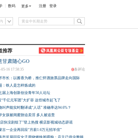
学
数码
注册
登录
更多
内
道推荐
意甘肃随心GO
0
-05-16 17:58:35
条评论
怀市长：以酱香为桥，推仁怀酒旅票品牌走向国际
题：铁人是怎样炼成的
七届上海创新创业青年50人论坛
股“千亿元军团”大扩容 这些城市起飞了
物叫声能实时翻译成“人话” 准确率达94.6%？
3岁女孩被闺蜜胁迫卖淫 多人被追责
横店快没剧组了”登上热搜 横店影视城动态辟谣
蒙古一企业再回应“月薪1.6万元招羊倌”
连市监局回应女子用烧烤铁签喂狗：店主已停业整顿