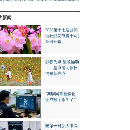
片新闻
2026第十七届井冈
山杜鹃花节将于4月
18日开幕
以春为媒 暖意涌动
——盘点清明假日
消费新亮点
“离职同事被炼化
变成数字永生了”
安徽一对新人乘高