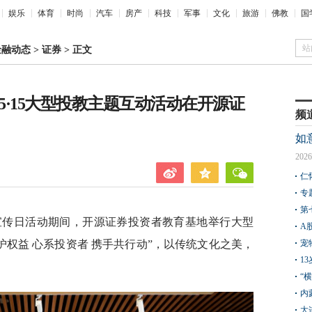
娱乐
体育
时尚
汽车
房产
科技
军事
文化
旅游
佛教
国
站
金融动态
>
证券
>
正文
5·15大型投教主题互动活动在开源证
频
如
2026
仁
专
第
保护宣传日活动期间，开源证券投资者教育基地举行大型
A
护权益 心系投资者 携手共行动”，以传统文化之美，
宠
1
“
内
大