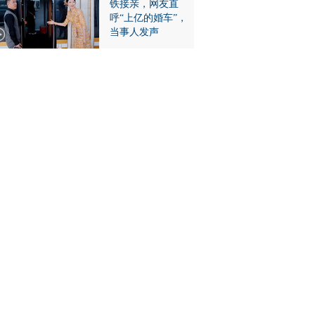
铁接亲，网友直
呼“上亿的婚车”，
当事人发声