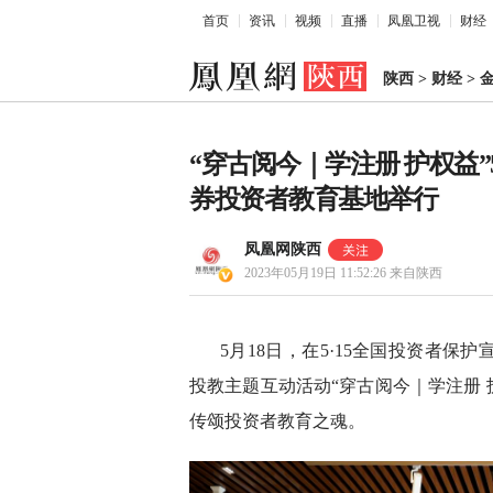
首页
资讯
视频
直播
凤凰卫视
财经
陕西
>
财经
>
“穿古阅今｜学注册 护权益”
券投资者教育基地举行
凤凰网陕西
2023年05月19日 11:52:26
来自陕西
5月18日，在5·15全国投资者
投教主题互动活动“穿古阅今｜学注册 
传颂投资者教育之魂。