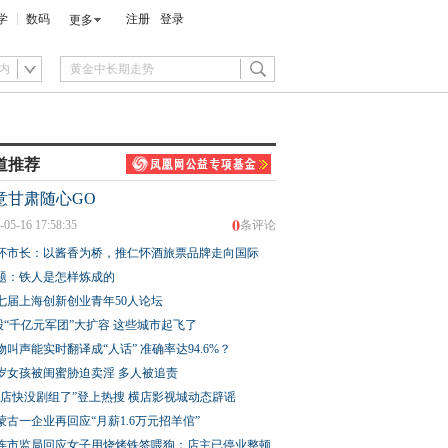
学
数码
注册
登录
更多
内
道推荐
意甘肃随心GO
0
-05-16 17:58:35
条评论
怀市长：以酱香为桥，推仁怀酒旅票品牌走向国际
题：铁人是怎样炼成的
七届上海创新创业青年50人论坛
股“千亿元军团”大扩容 这些城市起飞了
物叫声能实时翻译成“人话” 准确率达94.6%？
3岁女孩被闺蜜胁迫卖淫 多人被追责
横店快没剧组了”登上热搜 横店影视城动态辟谣
蒙古一企业再回应“月薪1.6万元招羊倌”
连市监局回应女子用烧烤铁签喂狗：店主已停业整顿