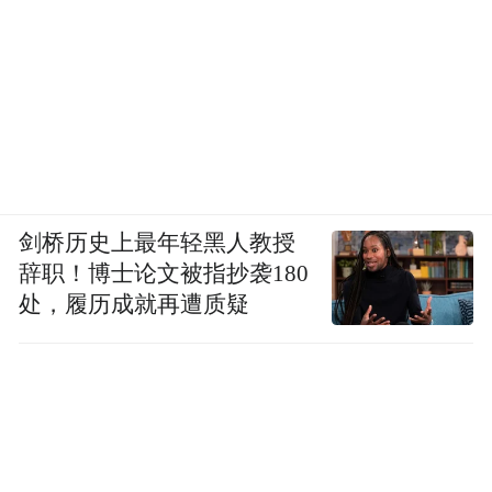
油松、侧柏、鸡心果、五角枫……6月11日，
在神木市沿黄防护林提质增效高质量发展工
程第10标段现场，90万株苗木绿满山头。
“一个树坑一汪水，一天浇120多株树苗。”
烈日炎炎，63岁的林木管护员苗士峰掰着指
剑桥历史上最年轻黑人教授
头向记者细数，“我从山西来。曾经，我们跨
辞职！博士论文被指抄袭180
过黄河来收红枣。如今，这里荒山变青山，
处，履历成就再遭质疑
在这里植树一天能赚240元呢！”
2022年起，神木市实施黄河重点流域生态修
复治理工程，对黄河一级支流窟野河、秃尾
河流域两侧裸露山体进行植树造林。