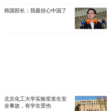
动，计划用3年完成新造林及低效林提升改造
50万亩；2021年，实施国土绿化行动，扩大
韩国部长：我最担心中国了
“塞上森林城”提质增效行动建设范围；2022
年，建成生态振兴示范点20个、森林村庄50
个、美丽乡村50个。
此外，榆林市建立市县镇村四级林长制体
系，截至目前共设立各级林长11126名，实现
了山有人管、林有人造、树有人护、责有人
担。
背山里栽植油松、侧柏，荒坡险洼种柠
条……村里该种什么树，米脂县高西沟村党
北京化工大学实验室发生安
支部书记姜良彪门儿清，他也是村里首任村
全事故，有学生受伤