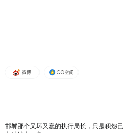
在神木市沿黄防护林提质增效高质量发展工程第
10标段现场，90万株苗木绿满山头，挡住风沙，守
住水土，守黄河安澜。 本版照片均由本报记者 李旭
佳摄
原标题：沙海何以披绿装？陕西榆林探索荒
漠化治理路径掠影
“陕北过去那风沙大，一年四季把那大风刮，
铺天盖地的老黄风，刮得人都没处身，刮得
那大山没有了顶，刮得那小树无踪影……”陕
北说书《刮大风》，讲的就是在沙漠上建立
起来的城市——榆林。
邯郸那个又坏又蠢的执行局长，只是积怨已
痛哉！在榆林北部风沙草滩区，流沙曾越过