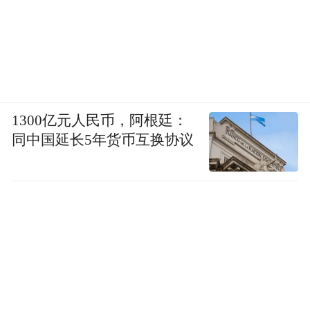
“沙障搭设就是榆林群众在实践中探索出的治
沙造林新方法。这项技术措施的推广使用，
加快了榆林治沙造林的步伐。”王立荣说。
1300亿元人民币，阿根廷：
1958年，榆林试验飞播造林。20世纪六七十
同中国延长5年货币互换协议
年代，榆林市组织了山、水、田、林、路综
合治理大会战。
“当时，榆林市每年动员20多万人深入沙漠腹
地、丘陵山地、黄河沿岸进行治理。截至
1977年，榆林造林保存面积达到53.73万公
顷。”王立荣说，正是一代代人的不懈努力，
才谱写出一首首惊天动地的绿色壮歌。