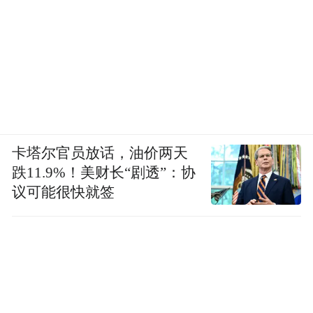
接力 环城绿网全面铺开，“绿色版图”越来越
大
“免浇水造林模式、种九留一造林模式、三步
造林模式……”
卡塔尔官员放话，油价两天
这些“模式”写在神木市毛乌素治沙造林基地
跌11.9%！美财长“剧透”：协
“科学治沙创新模式”展板上。寥寥几行，却
议可能很快就签
道出了治沙人张应龙几十年来的不懈探索。
“生态保护建设不是‘刻舟求剑’，政策、制
度、技术都必须与时俱进。”神木市生态保护
建设协会会长张应龙说，寻求可复制、可推