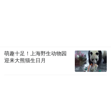
目，林草碳汇让当地走出一条经济可持续循
环发展之路；在尔林兔林场十万亩樟子松造
林示范基地，陕蒙边缘一道新的绿色生态屏
障守护着万千群众……
更让人欣喜的是，依靠“绿色希望”，榆林市
以生态文明为牵引，文旅、科技等产业发展
萌趣十足！上海野生动物园
多点开花，欣欣向荣。
迎来大熊猫生日月
如今的榆林大地，林木覆盖率由新中国成立
初期的0.9%提高到36%，年入黄泥沙量由
5.13亿吨减少到2.12亿吨，总长1500公里的4
条防风固沙林带绵延不绝，筑起一道道挡风
阻沙的生态屏障。