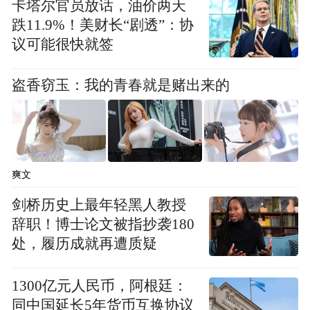
那么，为何选择在榆林召开本次会议？
卡塔尔官员放话，油价两天
跌11.9%！美财长“剧透”：协
开拓 “铃铛一响，就知道是他在鼓励我哩”
议可能很快就签
“丁零零，丁零零……”夏日里，“全国治沙英
盗香窃玉：我的青春就是赌出来的
雄”牛玉琴挂在腰间的铃铛响了又响。
这是她的爱人张加旺送给她的新婚礼物，她
一天都不曾摘下。
爽文
剑桥历史上最年轻黑人教授
吃的是草籽、荞麦皮、树叶子，住的是没有
辞职！博士论文被指抄袭180
门板的茅草屋，每天早晨门口堆满尺把厚的
处，履历成就再遭质疑
“沙门槛”……这便是几十年前牛玉琴从定边
县嫁到靖边县东坑镇金鸡沙村后的真实生
1300亿元人民币，阿根廷：
活。
同中国延长5年货币互换协议