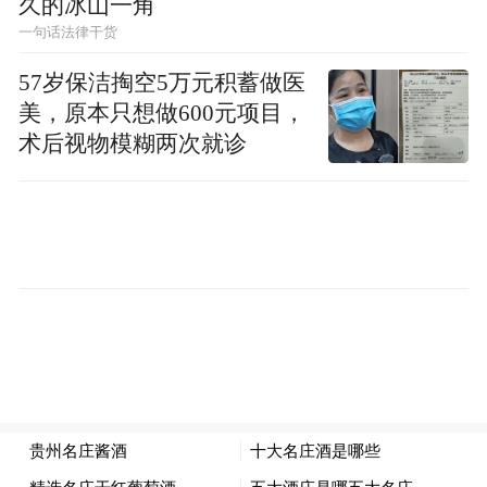
久的冰山一角
长城南侵50多公里，6个城镇412个村庄被风
一句话法律干货
沙侵袭压埋，榆林城曾被迫3次南迁；
57岁保洁掏空5万元积蓄做医
美，原本只想做600元项目，
哀哉！在榆林南部黄土丘陵沟壑区，曾经，
术后视物模糊两次就诊
每年因水土流失输入黄河泥沙5.13亿吨，占
黄河中上游入黄泥沙量的三分之一；
……
黄沙滚滚，尘土飞扬。黄沙“兵”临城下，榆
林人民战不战？
战！
70多年来，一代又一代榆林英雄儿女，与天