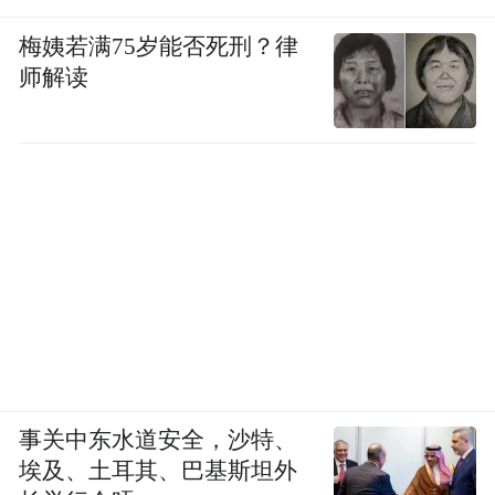
部风沙草滩区实施飞播造林，中部城区实施
梅姨若满75岁能否死刑？律
森林围城计划……”榆林市林业和草原局修复
师解读
科科长雷自生告诉记者，通过统筹规划、科
学布局、整体推进，榆林蹚出了一条因地制
宜、立体治理的“新路子”。
党的十八大以来，榆林调动各方力量、各种
资源、各项技术，接连开展“三年植绿大行
动”“塞上森林城提质增效行动”“国土绿化五
年行动”等治沙造林行动，为推动区域经济可
持续发展提供了生态基础。
2019年，榆林被授予“国家森林城市”称号；
事关中东水道安全，沙特、
埃及、土耳其、巴基斯坦外
2021年，榆林被确定为“全国防沙治沙综合示