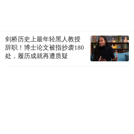
广、可造福更多人的治沙造林技术，一直是
他努力的方向。
基地内，食用油、护肤品等以长柄扁桃为原
剑桥历史上最年轻黑人教授
料开发的创新产品琳琅满目；基地外，几十
辞职！博士论文被指抄袭180
万亩林地郁郁葱葱、飞鸟翔集……这座以科
处，履历成就再遭质疑
学治沙著称的毛乌素治沙造林基地，代表着
迈入新时代后榆林治沙事业的全新面貌。
2019年，榆林市出台《关于加强生态文明建
设打造黄土高原生态文明示范区的决定》，
开启了生态优先高质量发展的新征程。
2020年，榆林启动“塞上森林城”提质增效行