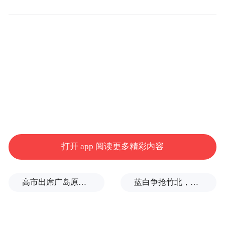
打开 app 阅读更多精彩内容
高市出席广岛原子弹轰炸纪念仪式，核立场模糊耐人寻味
蓝白争抢竹北，整合卡关！黄国昌：相信郑丽文会守诺