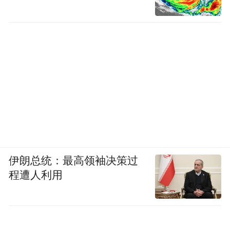
纳入重点建设区域，一场空间治理“绿色革
命”开始了。
几十年来，榆林先后实施了三北防护林、退
耕还林、天然林保护、京津风沙源治理等国
家林业重点工程，探索出植治、水治相结
合，生物措施与工程措施兼顾，乔、灌、草
相搭配的科学造林模式，总结出引水拉沙、
引洪漫地、搭设沙障、前挡后拉、樟子松“六
伊朗总统：最高领袖决策过
位一体”造林等可复制的技术措施，走出了一
程遭人利用
条治沙造林的可持续发展之路。
挡住风沙，也要守住水土，守黄河安澜。