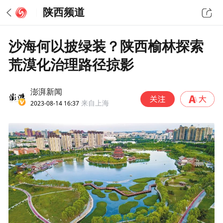
陕西频道
沙海何以披绿装？陕西榆林探索
荒漠化治理路径掠影
澎湃新闻
2023-08-14 16:37
来自上海