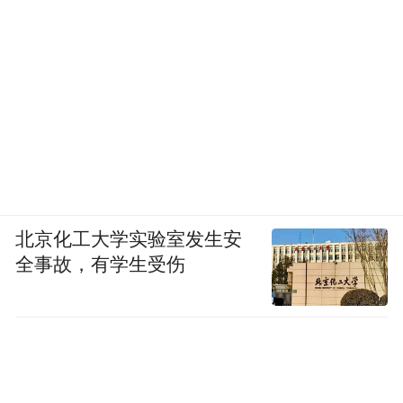
典型、搞实验，寻找治服“沙老虎”的“金钥
匙”，提出“引水拉沙、改造良田、兴修水
利、以渠阻沙”的设想；1951年，定边人李守
林带领群众搬掉100多座沙丘，把盐碱茫茫的
小滩子变成沙漠绿洲；20世纪50年代，米脂
人高祖玉带领全村打坝、修梯田、植树种
草，实现了黄土丘陵沟壑区“泥不下山”的治
理愿景……
北京化工大学实验室发生安
全事故，有学生受伤
为治理荒漠化，陕北人民付出了艰苦卓绝的
努力。无论是沙地边的治沙人，还是黄土边
的治土人，在黄沙滚滚中，在尘土飞扬间，
他们勇挑历史重担，接力苦干，用实践探索
出一个个治沙“法宝”。