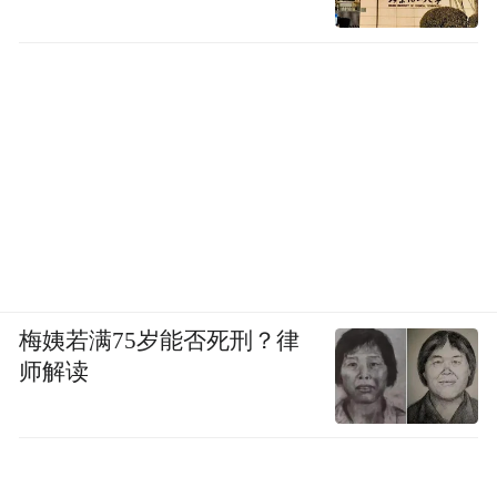
级林长。“我们就是要把这张‘绿色保护网’越
织越密。”姜良彪说。
“队队治沙、人人植树”。进入21世纪，榆林
启动了“三个百树”义务植树活动，建成植树
基地300多个、典型示范区50多个，完成植树
3.4亿株。
绿色，逐渐成为榆林高质量发展的底色。
梅姨若满75岁能否死刑？律
在榆林补浪河女子民兵治沙连，红色教育体
师解读
验区、生态园林景观区、特色农业观光区错
落呈现，为这座城市带来了文旅融合发展的
新机遇；在榆阳区沙地乔灌草高质量治理项