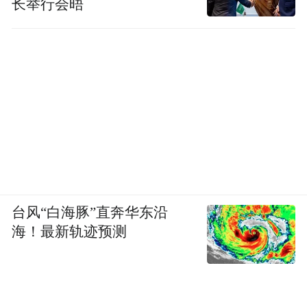
长举行会晤
范区”，为西部干旱半干旱沙区提供了可学
习、可借鉴、可复制的生态建设经验。
如今，榆林“绿色变革”已有重大突破，但由
于自然气候和地理因素的限制，干旱缺水，
自然灾害频繁，榆林的“追绿”事业还在路
上。
“榆林仍然是一个生态环境脆弱地区，我们必
须要有清醒的认识。”在王立荣看来，榆林还
台风“白海豚”直奔华东沿
需加强生态保护修复项目投入、政策支持、
海！最新轨迹预测
机制创新，扩大矿山地质环境与土地复垦基
金使用范围，建立生态保护长效机制。如
此，才能守住这份来之不易的绿。