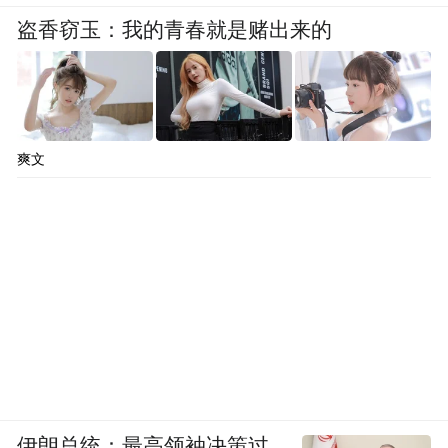
来了从“沙进人退”到“绿进沙退”的历史性转
盗香窃玉：我的青春就是赌出来的
变；告别了“山高尽秃头，滩地无树林。黄沙
滚滚流，十耕九不收”，榆林迎来了生态保护
与民生改善的良性循环，绿色版图越来越
爽文
大。
“特别声明：以上作品内容(包括在内的视频、图片或音
频)为凤凰网旗下自媒体平台“大风号”用户上传并发
布，本平台仅提供信息存储空间服务。
Notice: The content above (including the videos,
pictures and audios if any) is uploaded and posted
by the user of Dafeng Hao, which is a social media
platform and merely provides information storage
space services.”
伊朗总统：最高领袖决策过