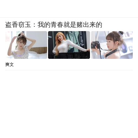
探求 蹚出一条因地制宜、立体治理的新路
盗香窃玉：我的青春就是赌出来的
6月8日，记者从靖边县冯家峁林场观景台远
眺，只见连片的樟子松向远处蔓延开来，天
地间的绿意让人沉醉。
爽文
“林场建在城区边，为县城筑起了一道天
然‘防护墙’。”冯家峁林场老场长鱼玉学介
绍。
20世纪50年代，榆林长城沿线设立29个国营
林场，冯家峁林场正是其中之一。
“那时林场的地貌以沙丘、荒滩、盐碱地为