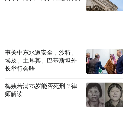
“风刮黄沙难睁眼，庄稼苗苗捉不全，沙压房
子人移走，万恶黄沙害人苦。你不治沙，沙
就要治你！”牛玉琴说。
为了堵住沙子，1979年以来，榆林出台鼓励
事关中东水道安全，沙特、
造林治沙的新政策，成千上万的农民跃跃欲
埃及、土耳其、巴基斯坦外
长举行会晤
试，其中就有牛玉琴夫妇。1984年，他俩变
卖家当，率先承包了村里万亩荒沙地。
梅姨若满75岁能否死刑？律
师解读
白天栽树苗，夜里睡沙坑，饿了吃糠窝窝，
渴了挖地下水喝。牛玉琴夫妇日复一日坚守
在沙漠边，也面临一次次挑战。牛玉琴回
忆：“当时种下的8万棵树苗被风沙吹得东倒