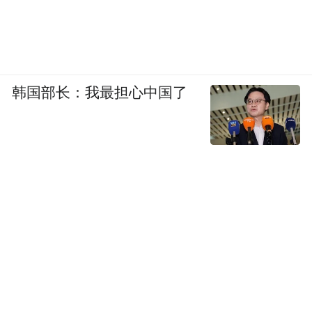
“该工程实现了可视范围内无死角绿化。”神
木市沿黄防护林提质增效高质量发展工程现
场负责人杜云亭介绍，“我们通过直升机运输
韩国部长：我最担心中国了
苗木等方式，2个多月就高效完成了工程建
设。”
东部沿黄土石山区实施黄河干流西岸坡面治
理及窟野河、秃尾河流域两侧裸露山体植树
造林。这是榆林“东西南北中”五大生态空间
同步推进中的重要工作。
“此外，我们在西部白于山区实施封山育林等
项目，南部黄土沟壑区推广高西沟模式，北