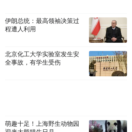
西歪，不少苗子被连根拔起！”
伊朗总统：最高领袖决策过
然而，漫天黄沙并没有吓退这个陕北“犟女
程遭人利用
子”。
1988年，她的丈夫因病去世。牛玉琴扛着铁
北京化工大学实验室发生安
锹继续种树。日复一日的努力终于得到了回
全事故，有学生受伤
报——
金鸡沙村林草覆盖率从过去不到3%提升到
80%以上；林地内野生动植物种类从5种增至
20多种；造林治沙11万亩，并同步发展养殖
业、种植业等产业……牛玉琴用汗水和毅力
萌趣十足！上海野生动物园
谱写了人类向荒漠宣战的诗篇。
迎来大熊猫生日月