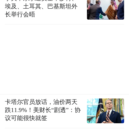
“1949年至1965年，榆林北治沙、南治土开始
埃及、土耳其、巴基斯坦外
起步，榆林人民通过摸索，总结出引水拉
长举行会晤
沙、搭设障蔽、建淤地坝等治理措施，引种
筛选驯化出樟子松、紫穗槐、沙打旺等树种
和草种，为科学防治沙漠化奠定了坚实基
础。”榆林市林业和草原局副局长王立荣介
绍，20世纪50年代初，榆林正式成立陕北防
沙造林局，在长城沿线设立了20个国营林场
和10多个国营苗圃。
防沙治沙，须久久为功，要一棒接着一棒
卡塔尔官员放话，油价两天
跑，一锤接着一锤敲。
跌11.9%！美财长“剧透”：协
议可能很快就签
1956年，清涧人苏振云钻沙窝、访农家、看