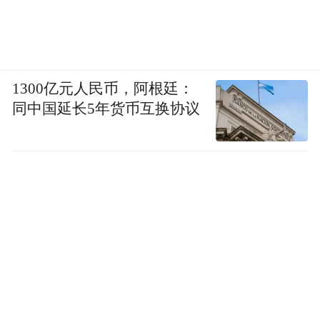
“2023年，榆林市计划完成营造林及种草
131.92万亩，环城绿网全面铺开，由‘浅
绿’向‘深绿’加速挺进。”王立荣说，当前，生
1300亿元人民币，阿根廷：
态文明建设的意识深入人心，已进入“全民治
同中国延长5年货币互换协议
沙”的新时代。
功不唐捐，玉汝于成！
“榆林在水土流失、荒漠化综合治理和生态屏
障建设上都承担着重大使命，我们必须坚定
不移当好黄河卫士，坚定不移建设美丽榆
林。”榆林市委书记张晓光说。
告别了“一年一场风，从春刮到冬”，榆林迎