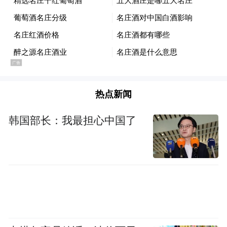
斗、与地斗，坚持不懈开展“北治沙、南治
土”，统筹山水林田湖草沙综合治理，持续推
进生态建设，让榆林860万亩流沙全部得到固
定或半固定，沙区植被覆盖度平均达到
60%，将我省绿色版图向北推进400公里，让
热点新闻
陕西成为我国首个“拴牢”流沙的省份，创造
了世界治沙奇迹……
韩国部长：我最担心中国了
6月15日至17日，第29个世界防治荒漠化与干
旱日主场纪念活动在榆林举行，数百位国内
外防沙治沙专家齐聚“驼城”，探讨与分享全
球防治荒漠化的经验及成果。