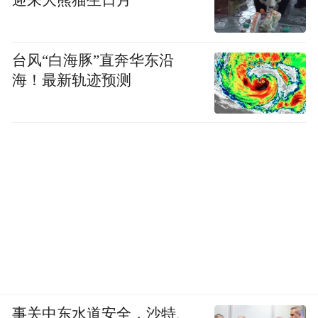
小时候，孩子们总让牛玉琴把攒的鸡蛋卖了
买树苗。如今，他们选择和牛玉琴一起科学
台风“白海豚”直奔华东沿
对抗“沙魔”。铃铛声每天伴随着牛玉琴，她
海！最新轨迹预测
坚定地告诉记者：“治沙，只靠一部分人是不
行的。丈夫叮嘱，不能让子孙后代再受黄沙
的迫害！铃铛一响，就知道是他在鼓励我
哩。”
荒漠化是全球共同面临的严峻挑战。面对沙
化土地面积大、分布广、程度重、治理难等
“痛点”，70多年来，榆林市广大干部群众艰
苦奋斗、久久为功。
事关中东水道安全，沙特、