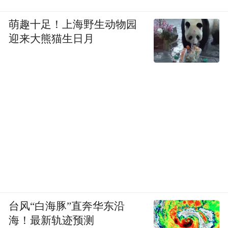
主，如今完全变了。”从业30多年，鱼玉学对
萌趣十足！上海野生动物园
当年的风沙记忆犹新，“从远处看，沙漠就像
迎来大熊猫生日月
满天的云彩，下午4时天就黑了……”
近年来，冯家峁林场实施“京津风沙源治理项
目”人工造林5000亩、森林抚育1万亩，对退
化林地进行了修复改造。此外，该林场通过
建立义务植树点、培育良种壮苗、开展生态
科普等活动，让“老”林场植“新”绿。
70余年“追绿”梦，冯家峁林场见证了榆林长
期不懈开展“北治沙、南治土”的探索之路。
台风“白海豚”直奔华东沿
海！最新轨迹预测
1978年，国家三北防护林工程启动，榆林被