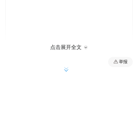
点击展开全文
2023年陕西省消费环境总指数处于优秀偏下
举报
等级
刘蓬勃介绍，2023年陕西省消费环境总指数
处于优秀偏下等级，全省消费环境总体状况
安全
持续向好。从各分项指数结果看，
放心
指数排名最高（87.86），其余指数依次为：
质量
价格
放心指数（86.96）、
放心指数