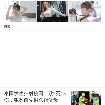
爽文
泰国学生扫射校园，致7死15
伤，犯案前先射杀祖父母