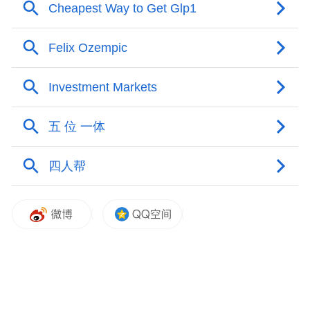
陕西省市场监管局副局长刘蓬勃
延安、宝鸡、汉中、西安4个市的消费环境总
指数高于全省均值
刘蓬勃表示，2023年我省12个市（区）消费
环境总指数均达到优秀偏下等级，各市
（区）消费环境总指数连续第4年进入优秀等
级。其中，延安（90.49）、宝鸡（87.50）、
汉中（86.89）、西安（86.39）4个市的消费
环境总指数高于全省均值（86.37）。
7个行业的消费环境总指数高于全省均值
据了解，2023年陕西省16个行业的消费环境