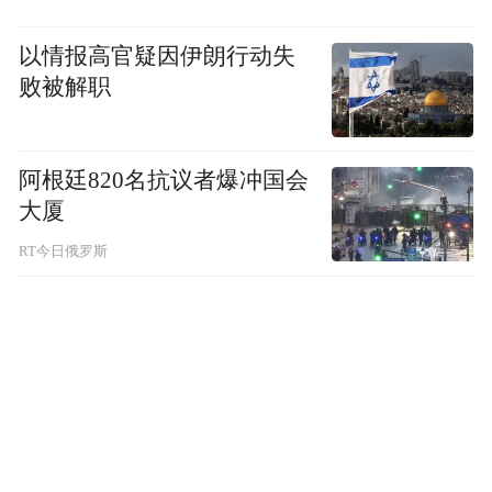
以情报高官疑因伊朗行动失
败被解职
阿根廷820名抗议者爆冲国会
大厦
RT今日俄罗斯