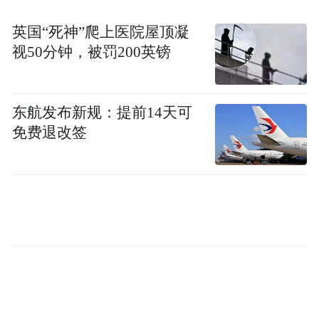
总指数均达到优秀偏下等级。其中，食品药
英国“死神”爬上医院屋顶凝
品（89.35）、公共服务（88.52）、医疗卫生
视50分钟，被罚200英镑
（88.31）、交通运输（88.28）、教育
（88.15）、金融（87.97）、快递物流
东航发布新规：提前14天可
（87.95）等7个行业的消费环境总指数高于
免费退改签
全省均值（87.89）。
从总体情况看，全省12个市（区）和16个行
业消费环境总指数均达到优秀偏下等级，全
省消费环境整体水平较好。
针对陕西省将如何打造“放心消费在三秦”品
牌并有哪些具体举措这一问题，刘蓬勃介