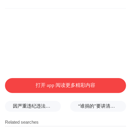
服务
维权
（86.21）、
放心指数（86.03）、
放
心指数（84.78）。相比2022年，上升幅度最
大的为价格放心指数，上升了0.49；质量、
服务、维权放心指数分别上升了0.05、0.41、
0.31；安全放心指数下降了1.24。
打开 app 阅读更多精彩内容
因严重违纪违法，金融监管总局原局长李云泽被罢免全国人大代表
“谁捐的”要讲清楚，爱心不能被截胡