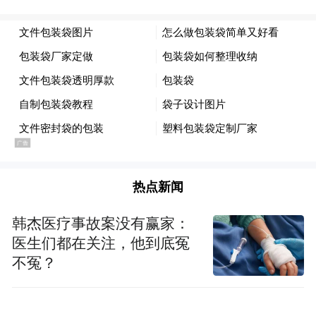
绍，2024年，陕西省将全力打造“放心消费在
三秦”品牌，持续优化全省消费环境。做好推
广先进经验、拓展创建领域、加大监管力
度、提升创建工作规范化水平、优化消费环
境指数测评等几项重点工作。
“今年，我们将探索建立省际消费环境测评联
盟，持续提高测评工作的影响力，加强横向
交流与沟通，并积极将陕西取得的经验向兄
热点新闻
弟省份推广。”刘蓬勃表示。
韩杰医疗事故案没有赢家：
医生们都在关注，他到底冤
“特别声明：以上作品内容(包括在内的视频、图片或音
不冤？
频)为凤凰网旗下自媒体平台“大风号”用户上传并发
布，本平台仅提供信息存储空间服务。
Notice: The content above (including the videos,