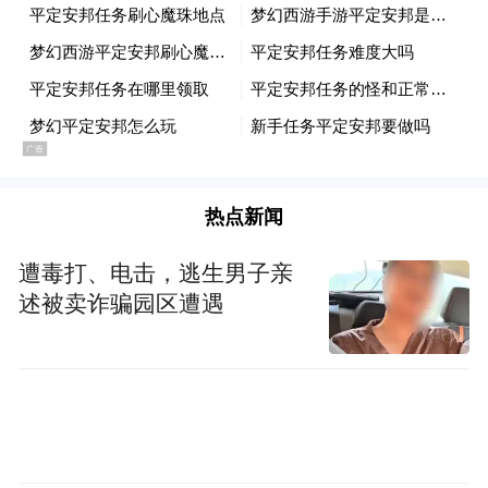
有安全的方法，没必要去踩红线。它会降
酸，但是不会增甜，我们感觉是甜了，但是
事实上里面的糖是没有提高的，风味会比较
淡，因为成熟时间不够。想提高糖度、降低
酸度，一般都会用叶面肥，比如说磷酸二氢
钾，这种是合规的。产地有熟期差异，有一
热点新闻
些晚熟一点的，有一些早熟一点的。生产出
来的产品一般有监管的都不会用脱酸剂，因
遭毒打、电击，逃生男子亲
为登记肯定也通不过。
述被卖诈骗园区遭遇
“特别声明：以上作品内容(包括在内的视频、图片或音
频)为凤凰网旗下自媒体平台“大风号”用户上传并发
布，本平台仅提供信息存储空间服务。
Notice: The content above (including the videos,
pictures and audios if any) is uploaded and posted