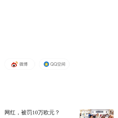
橘的身上，谣言实际上是非常坑害农民的。
关于砂糖橘会打脱酸剂增甜的说法，记者采
访了砂糖橘主产地的种植大户，广西玉林的
吴燕说，脱酸剂会影响砂糖橘的口感，也有
危害，农业种植过程中使用的肥料都是有严
格要求的。
广东云浮某蔬果专业合作社负责人关桥新对
记者表示，现在的用药检查和处罚都非常严
格，种植户们不会铤而走险。
网上流传提前上市耙耙柑的说法就更加夸
张，比如“现在的耙耙柑最好不要吃，今年果
网红，被罚10万欧元？
农都爆出来，提前上市的都打了退酸剂，退