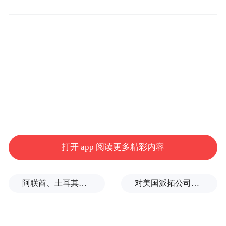
中国农业大学食品学院营养与食品安全系教
授范志红表示，过量摄入果糖的确不利于健
康，但所谓柑橘会带来危害的说法，完全曲
解了论文的原意。
按正常的量吃是不会引起摄入过多果糖的危
害。中国居民膳食指南建议每天吃200~350克
的水果，并不会摄入达到过多水平的果糖。
打开 app 阅读更多精彩内容
研究当中发现有害的量，相当于我们每天都
得吃好几十克的果糖，要么你吃水果好几
阿联酋、土耳其、沙特等8国外长发表联合声明
对美国派拓公司进行安全审查有何深意？专家解析
斤，要不然就是你大量的喝果汁。所以说如
何致癌、果糖有害，这个板子都打不到砂糖