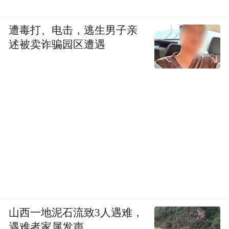
遭毒打、电击，逃生男子亲
述被卖诈骗园区遭遇
山西一地泥石流致3人遇难，
遇难者家属发声