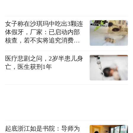
女子称在沙琪玛中吃出3颗连
体假牙，厂家：已启动内部
核查，若不实将追究消费者
诬陷责任
医疗悲剧之问，2岁半患儿身
亡，医生获刑1年
起底浙江如是书院：导师为