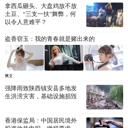
by the user of Dafeng Hao, which is a social media
拿西瓜砸头、大盘鸡放不放
platform and merely provides information storage
space services.”
土豆、“三支一扶”舞弊，何
以令人意难平？
盗香窃玉：我的青春就是赌出来的
爽文
强降雨致陕西镇安县多地发
生洪涝灾害，基础设施损毁
香港保监局：中国居民境外