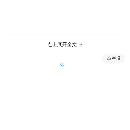
我们先来看砂糖橘的传言是怎么说的。有研
点击展开全文
究表明：果糖会促进肿瘤生长，而砂糖橘中
举报
含有大量果糖；并且现在种植的砂糖橘是打
了脱酸剂增甜，这种物质是含有重金属的致
毒性物质。
根据传言的说法，有研究论文表明，已经得
了癌症的小鼠在食用高果糖浆后发现，这些
小鼠的肿瘤长得更快了，论文结论是果糖可
能会促进肿瘤细胞生长。