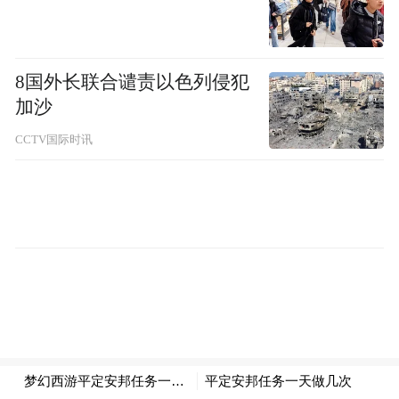
酸剂含有砷化物，俗称砒霜，对人体有害。”
四川眉山是耙耙柑的主要产地，种植户郑显
8国外长联合谴责以色列侵犯
会介绍，四川多个地区都产耙耙柑，提前成
加沙
熟上市是有可能的。正常的话1月底到2月中
CCTV国际时讯
旬这个时间段就可以吃了，如果说是1月初还
有点酸味。但四川那么大，比如说像攀枝花
那边天气炎热些，阳光光照足，现在成熟也
有可能。
在华南农业大学园艺学院教授王惠聪看来，
不管是脱酸剂还是退酸剂，使用后都不是增
甜，而是去酸，想让柑橘提前成熟上市，还