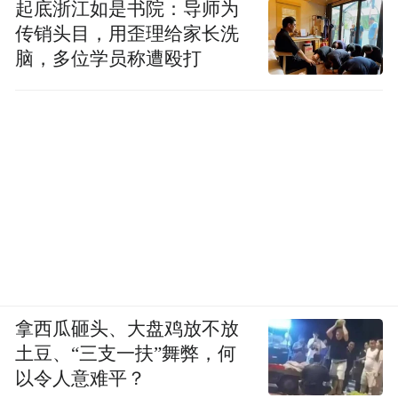
起底浙江如是书院：导师为
传销头目，用歪理给家长洗
脑，多位学员称遭殴打
拿西瓜砸头、大盘鸡放不放
土豆、“三支一扶”舞弊，何
以令人意难平？