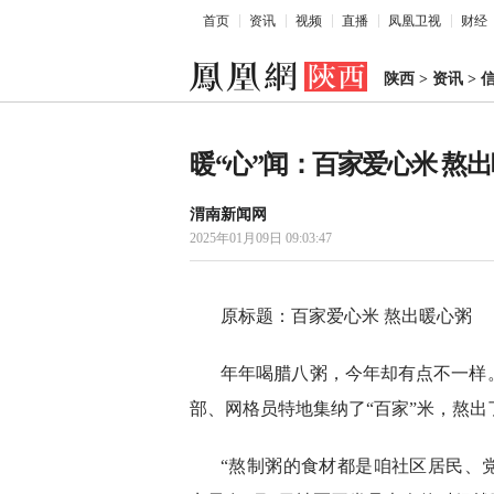
首页
资讯
视频
直播
凤凰卫视
财经
陕西
>
资讯
>
暖“心”闻：百家爱心米 熬
渭南新闻网
2025年01月09日 09:03:47
原标题：百家爱心米 熬出暖心粥
年年喝腊八粥，今年却有点不一样
部、网格员特地集纳了“百家”米，熬出
“熬制粥的食材都是咱社区居民、