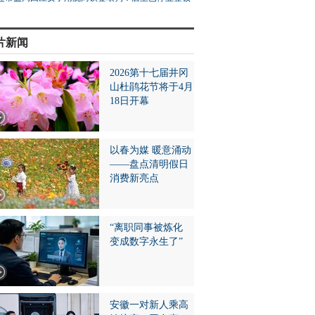
片新闻
2026第十七届井冈
山杜鹃花节将于4月
18日开幕
以春为媒 暖意涌动
——盘点清明假日
消费新亮点
“离职同事被炼化
变成数字永生了”
安徽一对新人乘高