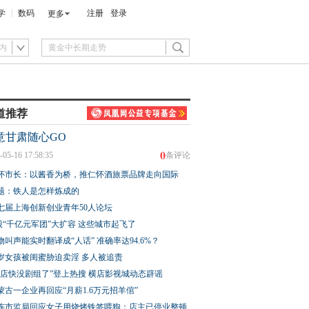
学
数码
注册
登录
更多
内
道推荐
意甘肃随心GO
0
-05-16 17:58:35
条评论
怀市长：以酱香为桥，推仁怀酒旅票品牌走向国际
题：铁人是怎样炼成的
七届上海创新创业青年50人论坛
股“千亿元军团”大扩容 这些城市起飞了
物叫声能实时翻译成“人话” 准确率达94.6%？
3岁女孩被闺蜜胁迫卖淫 多人被追责
横店快没剧组了”登上热搜 横店影视城动态辟谣
蒙古一企业再回应“月薪1.6万元招羊倌”
连市监局回应女子用烧烤铁签喂狗：店主已停业整顿