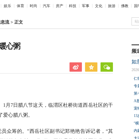
娱乐
体育
时尚
汽车
房产
科技
军事
文化
旅游
佛教
国
站
信息流
>
正文
出暖心粥
频
如
2026
仁
专
第
A
。1月7日腊八节这天，临渭区杜桥街道西岳社区的干
宠
了爱心腊八粥。
1
“
党员众筹的。”西岳社区副书记郑艳艳告诉记者，“其
内
大