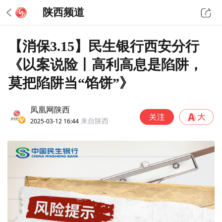
陕西频道
【消保3.15】民生银行西安分行
《以案说险丨高利高息是陷阱，
莫把陷阱当“馅饼”》
凤凰网陕西
2025-03-12 16:44
来自陕西