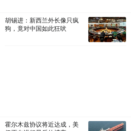
胡锡进：新西兰外长像只疯
狗，竟对中国如此狂吠
霍尔木兹协议将近达成，美