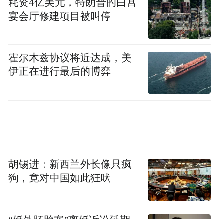
耗资4亿美元，特朗普的白宫
宴会厅修建项目被叫停
霍尔木兹协议将近达成，美
伊正在进行最后的博弈
胡锡进：新西兰外长像只疯
狗，竟对中国如此狂吠