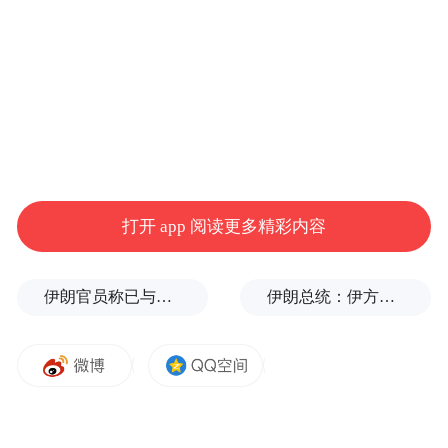
打开 app 阅读更多精彩内容
伊朗官员称已与阿曼就霍尔木兹海峡通行问题明确总体框架
伊朗总统：伊方未在涉谅解备忘录的谈判中作任何让步