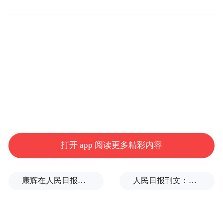
打开 app 阅读更多精彩内容
康辉在人民日报撰文：小字典有大力量
人民日报刊文：挡“张雪机车”，民进党当局怕什么