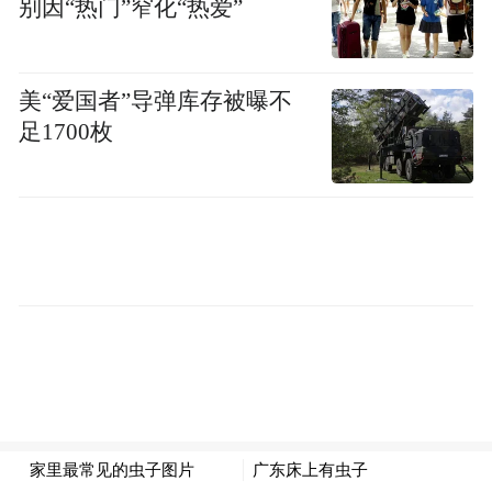
by the user of Dafeng Hao, which is a social media
别因“热门”窄化“热爱”
platform and merely provides information storage
space services.”
美“爱国者”导弹库存被曝不
足1700枚