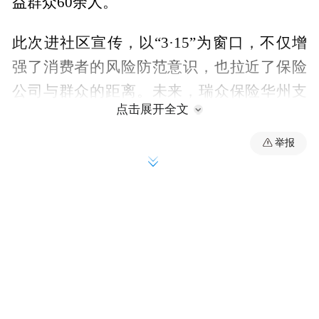
益群众60余人。
此次进社区宣传，以“3·15”为窗口，不仅增
强了消费者的风险防范意识，也拉近了保险
公司与群众的距离。未来，瑞众保险华州支
点击展开全文
公司会持续开展多样化消保宣传活动，为构
建安全、健康的金融消费环境贡献力量。
举报