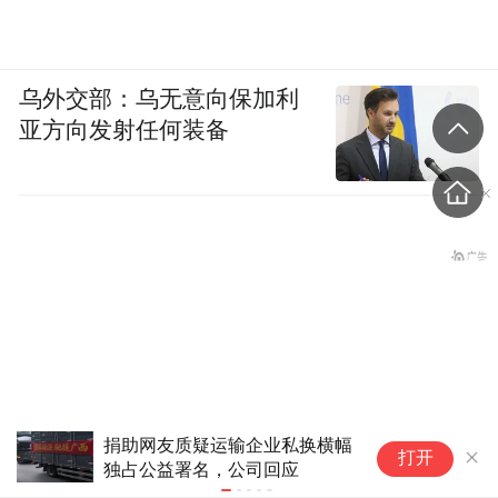
乌外交部：乌无意向保加利
亚方向发射任何装备
准爸妈一起做珍珠扇、学科普！
工
打开
这场孕妇学校的母乳喂养课太治
川
愈了
中国拒绝美鹰派副防长访