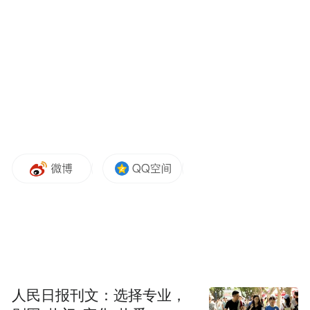
瑞众保险陕西分公司供稿
“特别声明：以上作品内容(包括在内的视频、图片或音
频)为凤凰网旗下自媒体平台“大风号”用户上传并发
布，本平台仅提供信息存储空间服务。
Notice: The content above (including the videos,
人民日报刊文：选择专业，
pictures and audios if any) is uploaded and posted