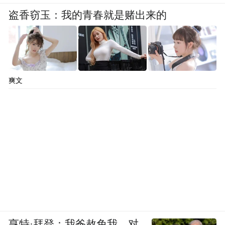
盗香窃玉：我的青春就是赌出来的
爽文
亨特·拜登：我爸赦免我，对