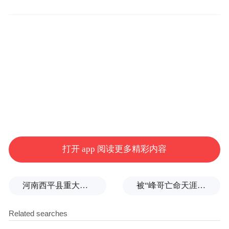
瑞众保险陕西分公司供稿
打开 app 阅读更多精彩内容
“特别声明：以上作品内容(包括在内的视频、图片或音
频)为凤凰网旗下自媒体平台“大风号”用户上传并发
布，本平台仅提供信息存储空间服务。
河南西平县重大刑案嫌疑人落网，在一片玉米地里被抓
被“峰哥亡命天涯”举报偷税漏税，《铁齿铜牙纪晓岚》编剧汪海林回应
Notice: The content above (including the videos,
pictures and audios if any) is uploaded and posted
by the user of Dafeng Hao, which is a social media
platform and merely provides information storage