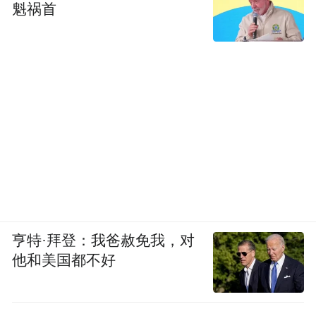
魁祸首
亨特·拜登：我爸赦免我，对
他和美国都不好