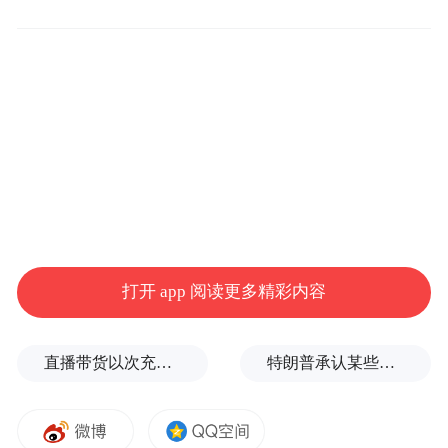
案》，为全省科技金融发展提供具体实施路
径。联合省科技厅召开全省科技金融融资对
接大会，发布首批科技成果转化“三项改革”
1000项项目和首批1000家“创新积分制”科技
企业名单，指导商业银行积极开展融资对
接，积极推动科技创新和技术改造再贷款落
地，共发放清单内科技创新和技术改造贷款
100.74亿元。截至2025年3月末，全省科技型
企业本外币贷款余额4146.03亿元，同比增长
打开 app 阅读更多精彩内容
13.07%，高于本外币各项贷款增速5.7个百分
点。
直播带货以次充好、拒不发货，算诈骗吗？
特朗普承认某些弹药供应紧张
2025年3月末，全省工业重点产业链贷款融
资增速11.75%