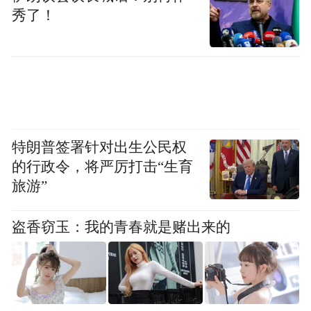
2025年新开工民间投资项目贷款贴息工作的
秀了！
通知》，为符合条件的民间投资项目提供3个
百分点到全额的贴息补助，激活民间资本活
力。同时，有序推进全国中小微企业资金流
信用信息共享平台应用，促成融资916笔、
44.43亿元。截至2025年3月末，全省民营企
特朗普签署针对出生公民权
业贷款余额1.22万亿元，同比增长11.15%；
的行政令，将严厉打击“生育
普惠小微贷款余额6135.53亿元，同比增长
旅游”
17.19%。
盗香窃玉：我的青春就是赌出来的
“截至2025年4月末，陕西省各金融机构依托
平台查询资金流信用信息10242笔，促成融资
916笔、44.43亿，支持全省50条重点产业链
上相关企业贷款248笔、7.71亿元，实现了