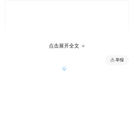
点击展开全文
举报
截至2025年3月末，全省科技型企业本外币
贷款余额4146.03亿元
金融“五篇大文章”，科技金融居于首位，今
年以来，人民银行陕西省分行牵头出台《扎
实做好陕西省科技金融大文章的实施方