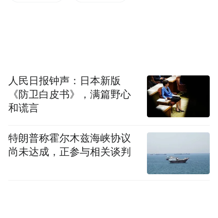
聚焦工业34条重点产业链，人民银行陕西省
分行会同省工信厅按照“精准梳理、科学评
估、动态调整”原则，持续优化“一链一行”主
办银行工作机制，落实“工信贷”风险补偿金
人民日报钟声：日本新版
等政策，积极推动建立“行校合作行动”机
《防卫白皮书》，满篇野心
和谎言
制，指导金融机构结合信贷管理工作实际，
探索高校专家参与的银行信贷评估评审机
特朗普称霍尔木兹海峡协议
制，形成“政、银、校、企”支持重点产业链
尚未达成，正参与相关谈判
的工作合力2025年3月末，全省工业重点产业
链贷款融资增速11.75%，高于各项贷款增速
4.4个百分点，34条产业链中有20条产业链贷
款增速高于全省贷款平均增速。