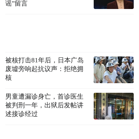
谣”留言
被核打击81年后，日本广岛
废墟旁响起抗议声：拒绝拥
核
男童遭漏诊身亡，首诊医生
被判刑一年，出狱后发帖讲
述接诊经过