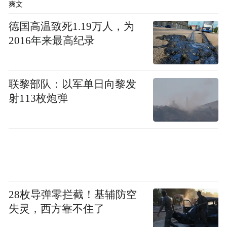
爽文
“数据多跑路、企业少跑路”的良好效果。”李
德国高温致死1.19万人，为
彤表示。
2016年来最高纪录
“特别声明：以上作品内容(包括在内的视频、图片或音
频)为凤凰网旗下自媒体平台“大风号”用户上传并发
联黎部队：以军单日向黎发
布，本平台仅提供信息存储空间服务。
射113枚炮弹
Notice: The content above (including the videos,
pictures and audios if any) is uploaded and posted
by the user of Dafeng Hao, which is a social media
platform and merely provides information storage
space services.”
28枚导弹零拦截！基辅防空
失灵，西方靠不住了