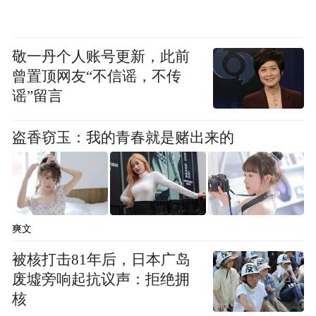
机构为各类科技活动提供风险保障486亿元。
截至4月末，全省科技型企业贷款余额
敬一丹个人账号更新，此前
3635.42亿元，同比增长28.45%，远远高于全
曾置顶网友“不信谣，不传
省平均贷款增速。目前，陕西省科创板上市
谣”留言
公司已有14家，数量居全国第11位。截至6月
中旬，陕西省交易所科创债规模达到962.5亿
盗香窃玉：我的青春就是赌出来的
元，位居全国第二位。
在争取并做好金融资产投资公司（AIC）股
权投资试点基础上，加快试点扩围，已成功
爽文
落地4支AIC试点基金，规模合计74亿元。截
被核打击81年后，日本广岛
至5月末，全省经中基协备案的私募基金管理
废墟旁响起抗议声：拒绝拥
人246家，备案基金1181只，管理规模超
核