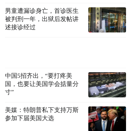
1300亿元。
男童遭漏诊身亡，首诊医生
关于陕西省科技金融改革创新方面有哪些重
被判刑一年，出狱后发帖讲
述接诊经过
大举措，李兴龙表示，省委金融办会同省级
相关部门将聚力畅通“科技-产业-金融”良性循
环，以科技金融“五项机制”改革为牵引，推
动科技金融改革提质增效。
中国5招齐出，“要打疼美
“特别声明：以上作品内容(包括在内的视频、图片或音
频)为凤凰网旗下自媒体平台“大风号”用户上传并发
国，也要让美国学会掂量分
布，本平台仅提供信息存储空间服务。
寸”
Notice: The content above (including the videos,
pictures and audios if any) is uploaded and posted
by the user of Dafeng Hao, which is a social media
美媒：特朗普私下支持万斯
platform and merely provides information storage
参加下届美国大选
space services.”