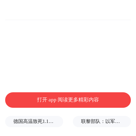
支持打好“八场硬仗”，确保金融支持持续有
力
李兴龙表示，陕西省委金融办充分发挥金融
要素保障作用，会同相关部门制定了《全省
金融系统支持打好“八场硬仗”暨金融业稳增
长行动方案》《陕西省做好金融“五篇大文
章”的总体实施方案》等，确保金融支持持续
有力。会同相关部门建立完善常态化产融对
接机制，推动金融机构与企业需求精准对
打开 app 阅读更多精彩内容
接，提高金融服务的时效性便捷性。为110家
科技型企业、256家重点外贸企业、230家省
级重点项目单位匹配金融资源，现场签约授
德国高温致死1.19万人，为2016年来最高纪录
联黎部队：以军单日向黎发射113枚炮弹
信超600亿元。