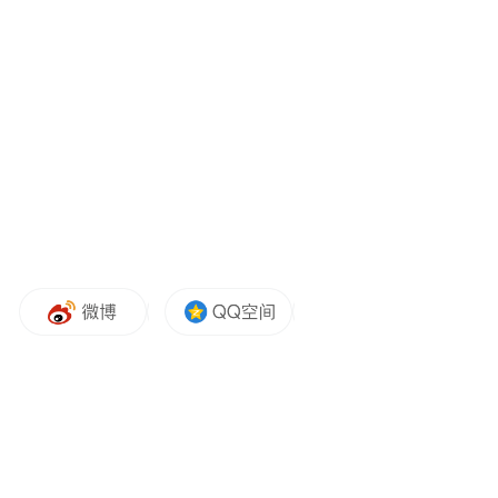
截至5月末，各市（区）已开展融资对接活动
107场，签约授信900余亿元。积极破解融资
难融资贵。落实新开工民间投资项目贷款贴
息政策，对52个新开工民间投资项目发放贴
息资金9771万元，带动民间投资87.71亿元。
一季度末，全省重点产业链贷款余额5563.22
亿元，新增发放贷款1158亿元。出台《陕西
省政府性融资担保基金管理办法》，政府性
融资担保机构今年累计为中小微企业提供融
资担保457.84亿元。今年以来，全省不良贷
款率稳定低于全国平均水平。全省清出87家
机构，实现了地方金融组织行业“减量提