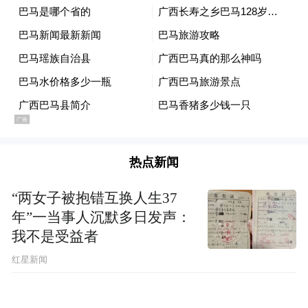
李兴龙表示，今年以来，省委金融办聚焦金
融支持打好教育科技人才体制机制一体改革
硬仗任务安排，围绕构建同科技创新相适应
的科技金融体制，持续深入做好科技金融这
篇大文章。深入推进科技金融“五项机制”改
革，科技金融体制、科技金融生态建设加速
完善。推进西安科创金融服务硬科技改革试
热点新闻
验区申建，做好科创金融改革试点政策承接
准备。
“两女子被抱错互换人生37
年”一当事人沉默多日发声：
目前全省已批准设立科技支行14家，科技特
我不是受益者
色支行99家，科技保险支公司2家。探索建立
红星新闻
“一链一行一保险”金融服务机制，研究建立
“秦科保”科技保险补贴政策体系，全省保险