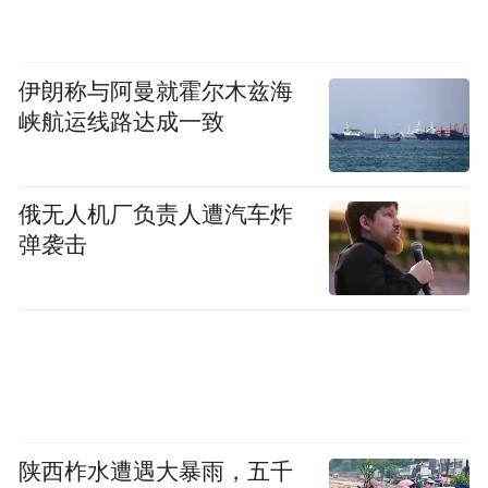
伊朗称与阿曼就霍尔木兹海
峡航运线路达成一致
俄无人机厂负责人遭汽车炸
弹袭击
陕西柞水遭遇大暴雨，五千