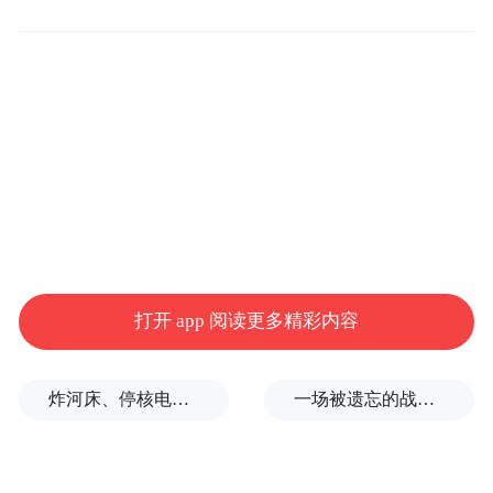
视频显示，一处隧道口已被一道栅门封上，
但铁门前仍聚集了不少驴友，他们相互扶
持，传递背包等登山装备，从铁门上方的缝
打开 app 阅读更多精彩内容
隙中钻过。发布视频的网友称此处为南太行
无灯隧道。记者注意到，铁门上还张贴有山
炸河床、停核电、运费暴涨……百年一遇大旱席卷欧洲重创经济
一场被遗忘的战争，彻底杀红了眼
西陵川县政府发布的封山禁火令以及陵川县
古郊乡发布的温馨提示。