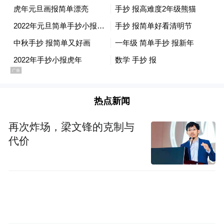
pictures and audios if any) is uploaded and posted
by the user of Dafeng Hao, which is a social media
platform and merely provides information storage
space services.”
热点新闻
再次炸场，梁文锋的克制与
代价