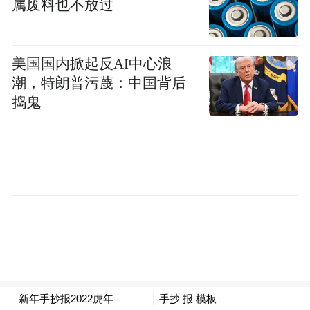
属废料也不放过
据了解，2025年10月15日，山西省陵川县发
布封山禁火令，自2025年10月15日至2026年
6月15日为全县封山禁火期。古郊乡关于临时
美国国内掀起反AI中心浪
潮，特朗普污蔑：中国背后
封闭辖区徒步线路的温馨提示中写道，自
捣鬼
2026年4月12日起，该乡将临时封闭马武寨至
抱犊、西南仓至抱犊、锡崖沟至无灯隧道三
条徒步线路，具体开放时间将另行通知。封
闭原因是为了从源头防范火灾风险。这几条
线路，正是南太行野线的几个重要路段。
“特别声明：以上作品内容(包括在内的视频、图片或音
频)为凤凰网旗下自媒体平台“大风号”用户上传并发
布，本平台仅提供信息存储空间服务。
Notice: The content above (including the videos,