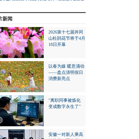
片新闻
2026第十七届井冈
山杜鹃花节将于4月
18日开幕
以春为媒 暖意涌动
——盘点清明假日
消费新亮点
“离职同事被炼化
变成数字永生了”
安徽一对新人乘高