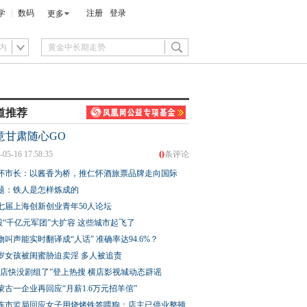
学
数码
注册
登录
更多
内
道推荐
意甘肃随心GO
0
-05-16 17:58:35
条评论
怀市长：以酱香为桥，推仁怀酒旅票品牌走向国际
题：铁人是怎样炼成的
七届上海创新创业青年50人论坛
股“千亿元军团”大扩容 这些城市起飞了
物叫声能实时翻译成“人话” 准确率达94.6%？
3岁女孩被闺蜜胁迫卖淫 多人被追责
横店快没剧组了”登上热搜 横店影视城动态辟谣
蒙古一企业再回应“月薪1.6万元招羊倌”
连市监局回应女子用烧烤铁签喂狗：店主已停业整顿