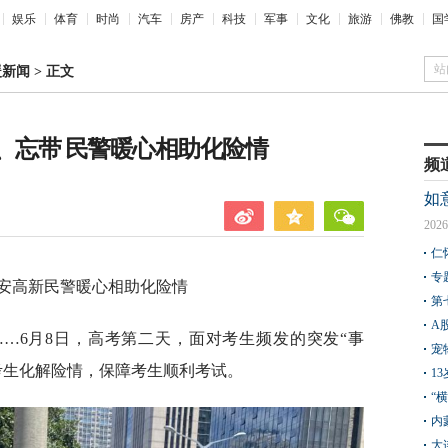
娱乐
体育
时尚
汽车
房产
科技
军事
文化
旅游
佛教
国
站
暖新闻
>
正文
、忘带 民警暖心相助化险情
频
如
2026
仁
专
西安高新民警暖心相助化险情
第
A
…6月8日，高考第二天，面对考生频发的突发“事
宠
考生化解险情，保障考生顺利考试。
1
“
内
大