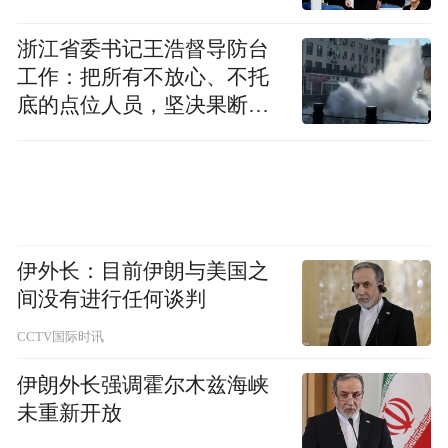
泛应用于各类交通场站、产业园区、公共建
浙江省委书记王浩督导防台
筑等场景，为城市基础设施绿色低碳转型提
工作：把所有不放心、不托
供了可借鉴的实践样本。
底的点位人员，坚决果断转
移到位
伊外长：目前伊朗与美国之
间没有进行任何谈判
CCTV国际时讯
伊朗外长强调霍尔木兹海峡
未重新开放