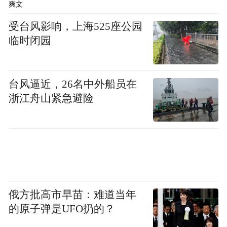
爽文
受台风影响，上海525座公园
临时闭园
台风逼近，26名中外船员在
浙江舟山紧急避险
据了解，在项目投产后，预计每年可减少二
氧化碳排放约3万吨，环境效益显著。作为全
国首个地铁车辆段零碳能源示范项目，其探
俄方批高市早苗：难道当年
索出的场段能源自给自足、零碳运行新路
的原子弹是UFO扔的？
径，以及积累的技术体系和建设经验，可广