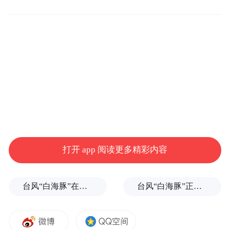
项目占地面积约7.1万平方米，由能源中心、
氢能站、光伏系统、储能站、地源热泵系统
等组成，可为车辆段全域（含11.89万平方米
供暖区）提供一站式供电、供热、供冷服
务。
场段空间与资源潜力得到充分挖掘，在建筑
打开 app 阅读更多精彩内容
顶部铺设7兆瓦分布式光伏，年发电量可达
770万千瓦时，形成覆盖全场的“绿色发电矩
台风“白海豚”在浙江玉环登陆，大片树木被吹倒
台风“白海豚”正式登陆
阵”；配套大容量智慧储能系统，在光伏超发
时段存储富余电能，夜间平稳释放，有效平