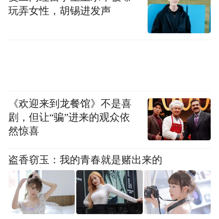
实现毫秒级响应与动态优化调度。从光伏出
玩弄女性，胡锡进发声
力预测到储能充放电策略，从氢能发电启停
控制到地热负荷智能分配，系统均可自主决
策、智能调控，确保每一度电、每一份热能
最大化利用，显著提升整体能源效率。
在技术层面，项目创新构建了氢能与光伏、
《欢迎来到龙餐馆》不是喜
储能、地热协同运行的多层级安全防护体
剧，但让“骗”进来的观众依
系，建立了基于数字孪生的多能流动态平衡
然惊喜
模型，并优化了中深层地热井成井工艺与浅
盗香窃玉：我的青春就是赌出来的
层地埋换热系统布局，大幅提升地热资源利
用效率，填补了国内地铁车辆段零碳能源系
统建设的技术空白。