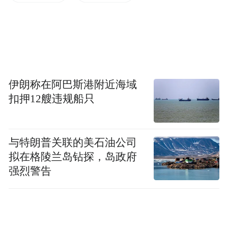
抑发电波动；国内首创的场段级氢能综合利
用站，实现绿氢存储与高效发电一体化运
行，破解行业深度降碳难题。同时，利用地
下清洁能源，建成6口2700米中深层地热井与
480余口240米浅层地埋换热井，中深层与浅
伊朗称在阿巴斯港附近海域
层地热协同发力，将大地作为天然“恒温能源
扣押12艘违规船只
库”，为场段提供稳定供暖制冷服务。光伏、
储能、地热、氢能四大系统互联互通、互补
共济，构建起全维度、全天候的零碳能源供
与特朗普关联的美石油公司
拟在格陵兰岛钻探，岛政府
给体系。
强烈警告