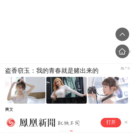
盗香窃玉：我的青春就是赌出来的
爽文
中
打开