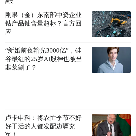
爽文
刚果（金）东南部中资企业
钴产品铀含量超标？官方回
应
（2）登录“陕西考试招生”微信小程序，进入
“新婚前夜输光3000亿”，硅
谷最红的25岁AI股神也被当
首页点击“录取查询”，进入陕西省高考网上
韭菜割了？
填报志愿系统，在“投档信息”栏目可查询本
人录取动态及结果。
卢卡申科：将农忙季节不好
好干活的人都发配边疆充
军！