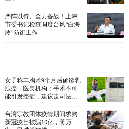
严阵以待、全力备战！上海
市委书记检查调度台风“白海
豚”防御工作
查询时间
请各位考生对照2026年陕西高考录取日程安
排，通过“陕西考试招生”微信公众号、新浪
微博，“陕西招生考试信息网”小红书号确认
女子称丰胸术9个月后确诊乳
自己所报考的志愿批次已经投档，每晚24点
腺癌，医美机构：手术不可
能引发癌症，建议走司法途
等待系统更新后，可查询本人的档案轨迹和
径
录取信息。
台湾宗教团体疫情期间求购
新冠疫苗被骗10亿，蒋万