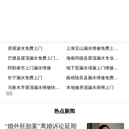
3.小程序查询：
（1）通过支付宝进入“陕西考试招生”小程序
热点新闻
首页，点击“录取查询”选择“2026年陕西省普
通高等学校招生考试”进入陕西省高考网上填
“婚外胚胎案”离婚诉讼延期