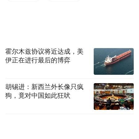
陕西招生考试信息网
陕西省高考网上填报志愿系统
2.微信查询：
霍尔木兹协议将近达成，美
伊正在进行最后的博弈
点击“陕西考试招生”微信公众号底部菜单“高
考查询”—“录取查询”，选择“2026年陕西省
普通高等学校招生考试”进入陕西省高考网上
胡锡进：新西兰外长像只疯
填报志愿系统，在“投档信息”栏目可查询本
狗，竟对中国如此狂吠
人录取动态及结果。