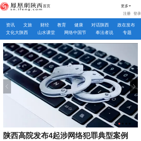
首页
更多
注册
登录
资讯
文旅
财经
教育
健康
对话陕西
政在发布
文化大陕西
山水课堂
网络中国节
奉法者说
专题
陕西高院发布4起涉网络犯罪典型案例