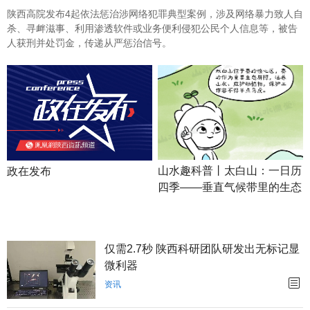
陕西高院发布4起依法惩治涉网络犯罪典型案例，涉及网络暴力致人自
杀、寻衅滋事、利用渗透软件或业务便利侵犯公民个人信息等，被告
人获刑并处罚金，传递从严惩治信号。
山水趣科普丨太白山：一日历
政在发布
四季——垂直气候带里的生态
密码
仅需2.7秒 陕西科研团队研发出无标记显
微利器
资讯