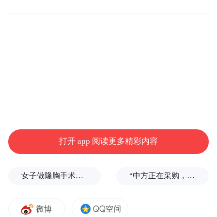
在改革创新方面，华山景区实施门票、车
票、索道票“一票通”改革，大大提高了游客
的便捷度，使华山高居西部5A级景区便利度
之首，并荣登文旅部智慧旅游典型案例榜
打开 app 阅读更多精彩内容
单。特别是渭南的推出“畅游渭南”旅游年
票，华山、少华山、桃花源等景区又相继推
女子做隆胸手术全麻后被告知暂停，记者采访时又发现其他违规问题
“中方正在采购，令人鼓舞！”
出免门票服务，华山日接待游客超10000人，
少华山日接待游客达2000余人，创造了疫情
以来单日接待游客量新高。