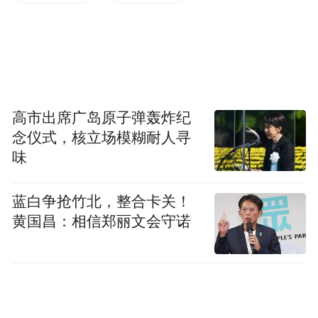
旅游年票和免门票改革的推行，大大激活了
渭南文旅消费市场，引起了央视及全国各地
景区的广泛关注，堪称“渭南旅游”新模式。
高市出席广岛原子弹轰炸纪
“特别声明：以上作品内容(包括在内的视频、图片或音
念仪式，核立场模糊耐人寻
频)为凤凰网旗下自媒体平台“大风号”用户上传并发
味
布，本平台仅提供信息存储空间服务。
Notice: The content above (including the videos,
pictures and audios if any) is uploaded and posted
蓝白争抢竹北，整合卡关！
by the user of Dafeng Hao, which is a social media
黄国昌：相信郑丽文会守诺
platform and merely provides information storage
space services.”