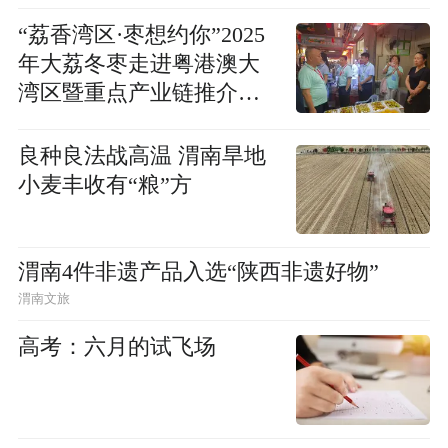
“荔香湾区·枣想约你”2025
年大荔冬枣走进粤港澳大
湾区暨重点产业链推介活
动隆重举行
良种良法战高温 渭南旱地
小麦丰收有“粮”方
渭南4件非遗产品入选“陕西非遗好物”
渭南文旅
高考：六月的试飞场