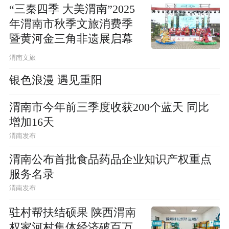
“三秦四季 大美渭南”2025
年渭南市秋季文旅消费季
暨黄河金三角非遗展启幕
渭南文旅
银色浪漫 遇见重阳
渭南市今年前三季度收获200个蓝天 同比
增加16天
渭南发布
渭南公布首批食品药品企业知识产权重点
服务名录
渭南发布
驻村帮扶结硕果 陕西渭南
权家河村集体经济破百万