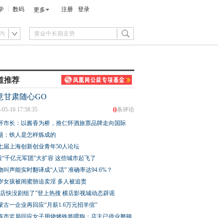
学
数码
注册
登录
更多
内
道推荐
意甘肃随心GO
0
-05-16 17:58:35
条评论
怀市长：以酱香为桥，推仁怀酒旅票品牌走向国际
题：铁人是怎样炼成的
七届上海创新创业青年50人论坛
股“千亿元军团”大扩容 这些城市起飞了
物叫声能实时翻译成“人话” 准确率达94.6%？
3岁女孩被闺蜜胁迫卖淫 多人被追责
横店快没剧组了”登上热搜 横店影视城动态辟谣
蒙古一企业再回应“月薪1.6万元招羊倌”
连市监局回应女子用烧烤铁签喂狗：店主已停业整顿