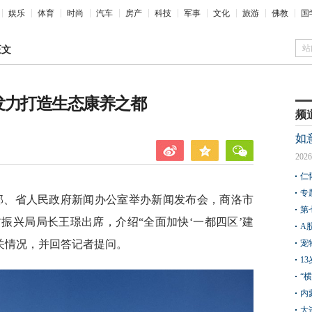
娱乐
体育
时尚
汽车
房产
科技
军事
文化
旅游
佛教
国
站
正文
面发力打造生态康养之都
频
如
2026
仁
专
传部、省人民政府新闻办公室举办新闻发布会，商洛市
第
振兴局局长王璟出席，介绍“全面加快‘一都四区’建
A
关情况，并回答记者提问。
宠
1
“
内
大