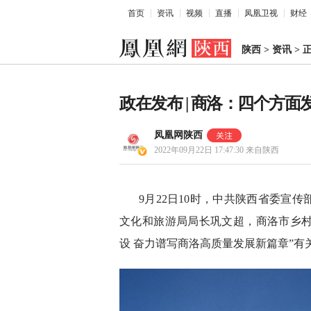
首页
资讯
视频
直播
凤凰卫视
财经
陕西
>
资讯
>
政在发布 | 商洛：四个方
凤凰网陕西
2022年09月22日 17:47:30
来自陕西
9月22日10时，中共陕西省委宣
文化和旅游局局长巩文超，商洛市乡村
设 奋力谱写商洛高质量发展新篇章”有