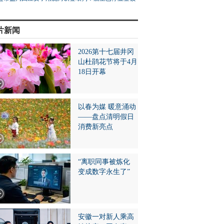
片新闻
2026第十七届井冈
山杜鹃花节将于4月
18日开幕
以春为媒 暖意涌动
——盘点清明假日
消费新亮点
“离职同事被炼化
变成数字永生了”
安徽一对新人乘高