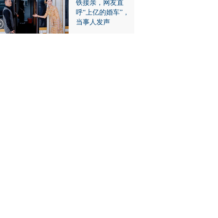
铁接亲，网友直
呼“上亿的婚车”，
当事人发声