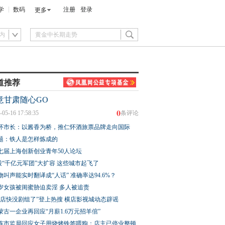
学
数码
注册
登录
更多
内
道推荐
意甘肃随心GO
0
-05-16 17:58:35
条评论
怀市长：以酱香为桥，推仁怀酒旅票品牌走向国际
题：铁人是怎样炼成的
七届上海创新创业青年50人论坛
股“千亿元军团”大扩容 这些城市起飞了
物叫声能实时翻译成“人话” 准确率达94.6%？
3岁女孩被闺蜜胁迫卖淫 多人被追责
横店快没剧组了”登上热搜 横店影视城动态辟谣
蒙古一企业再回应“月薪1.6万元招羊倌”
连市监局回应女子用烧烤铁签喂狗：店主已停业整顿