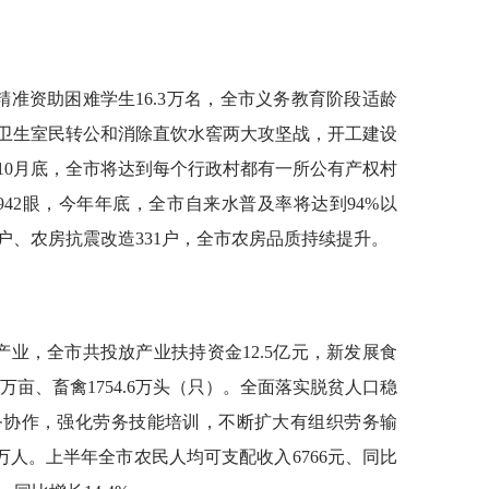
精准资助困难学生16.3万名，全市义务教育阶段适龄
卫生室民转公和消除直饮水窖两大攻坚战，开工建设
今年10月底，全市将达到每个行政村都有一所公有产权村
3942眼，今年年底，全市自来水普及率将达到94%以
9户、农房抗震改造331户，全市农房品质持续提升。
产业，全市共投放产业扶持资金12.5亿元，新发展食
.6万亩、畜禽1754.6万头（只）。全面落实脱贫人口稳
务协作，强化劳务技能培训，不断扩大有组织劳务输
6万人。上半年全市农民人均可支配收入6766元、同比