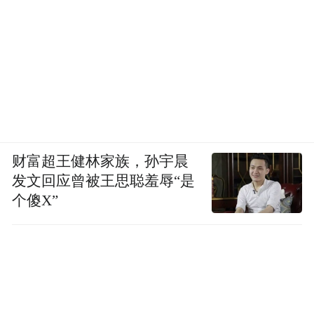
财富超王健林家族，孙宇晨
发文回应曾被王思聪羞辱“是
个傻X”