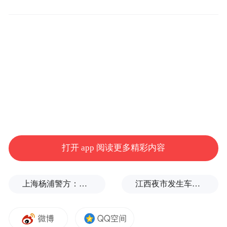
科技创新水平迈上新台阶。示范区在小麦遗
传育种与条锈病防控、牛羊体细胞克隆、苹
果抗逆生物学、动物胚胎干细胞研究及黄土
高原水土保持与生态建设等方面取得重要突
破。2017年以来，累计承担国家重大、重点
科研项目483项，科技研发与示范推广投入累
计约50亿元。累计获得国家级科技奖励43
打开 app 阅读更多精彩内容
项，省部级科研奖励419项。2020年示范区本
级研究投入4.76亿元，占示范区GDP的比例
上海杨浦警方：男子为博取关注发布涉台风不实信息，被拘
江西夜市发生车祸，警方通报：司机酒后驾驶，7人受伤
为3.13%。
科技创新平台布局不断优化。先后批准建设