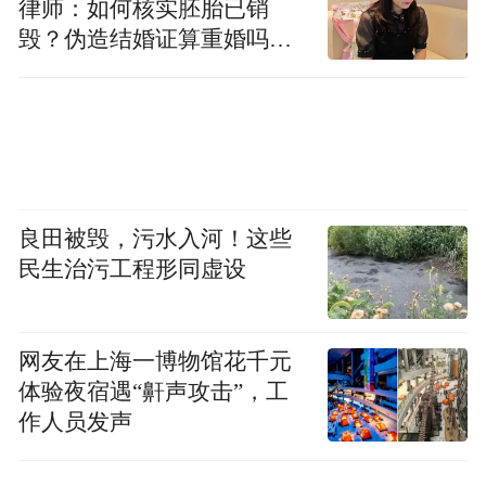
酒新兴产区，种植酿酒葡萄65万亩,年产酿酒
律师：如何核实胚胎已销
毁？伪造结婚证算重婚吗？
葡萄30万吨，近三年新增产值211.03亿元，
医院的责任边界在哪？
该项成果获得国家科技进步奖二等奖。
科技创新引领乡村振兴 助推农业农村现代化
科技支撑服务脱贫攻坚效果显著。探索形成
良田被毁，污水入河！这些
了“建设基地、做给农民看，抓培训、教会农
民生治污工程形同虚设
民干，推动企业参与、带着农民干”的科技扶
贫工作模式。充分发挥杨凌农业科技示范基
地的辐射带动作用，示范基地实现了对陕西
网友在上海一博物馆花千元
省56个国家贫困县的全覆盖，遍及秦巴山
体验夜宿遇“鼾声攻击”，工
作人员发声
区、西藏等7个全国集中连片特殊困难地区。
组建11个科技服务团，与省内11个深度贫困