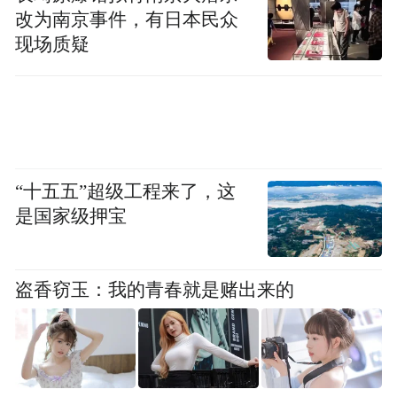
全面推进种业硅谷建设。围绕打造中国(旱区)
改为南京事件，有日本民众
种业硅谷，成立种业创新中心，汇聚了6名院
现场质疑
士领衔、31名国内顶尖专家在内的技术创新
团队，建立了以小麦、玉米、油菜、马铃
薯、蔬菜为代表的生物育种技术创新体系，
审定通过的农作物新品种达768个、苹果新品
“十五五”超级工程来了，这
种12个。深入落实国家种业振兴行动，启动
是国家级押宝
国家旱区种业创新基地、国家农作物种质资
源中转隔离基地、国家品种测试评价中心陕
西分中心等“两基地一中心”建设，实施良种
盗香窃玉：我的青春就是赌出来的
示范推广“4455”计划，加快完善种业科技创
新和示范推广体系。种子产业园集聚了先正
达、秦丰、良科、登海等各类种子生产经营