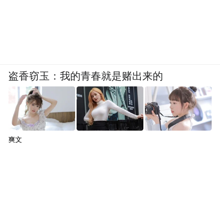
亿亩、效益达到235亿元。
农业高新技术产业初具规模。目前，示范区
高新技术企业53家，农业产业化龙头企业50
盗香窃玉：我的青春就是赌出来的
家，技术创新示范企业8家。示范区形成了现
代种业、生物医药、农产品加工、农机装备
制造四大主导产业。建设了杨凌农产品加工
贸易示范园区，园区内落户企业超过100家，
爽文
涌现了本香农业、来富油脂等龙头企业；建
成智慧农业装备产业园，吸引带动一批现代
设施农业智能装备、农业机器人、智能节水
灌溉装备等国内外知名农业装备企业入区发
展，打造研发、生产和售后服务一体化的高