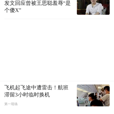
发文回应曾被王思聪羞辱“是
个傻X”
飞机起飞途中遭雷击！航班
滞留3小时临时换机
第一现场