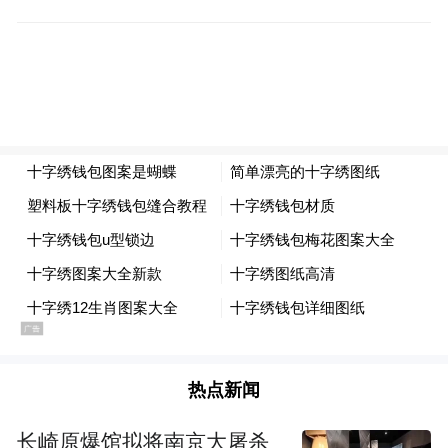
科技人才队伍不断壮大。出台了一系列人才
政策，不断改善人才发展环境，示范区“人才
高地”建设成效明显。近年来，新增两院院士
3人，国家人才项目专家、长江学者特聘教
授、“万人计划”领军人才等国家级高层次人
才达到93人次，“新世纪百千万人才工程”国
家级人选、享受国务院特殊津贴人员、三秦
学者等人才达到193人次。示范区通过建设产
业创新中心，构建了“院士+技术委员会+专家
工作室”人才体系，集聚了12名两院院士和近
百名高层次人才。
热点新闻
服务保障国家粮食安全 种业发展成效显著
长崎原爆馆拟将南京大屠杀