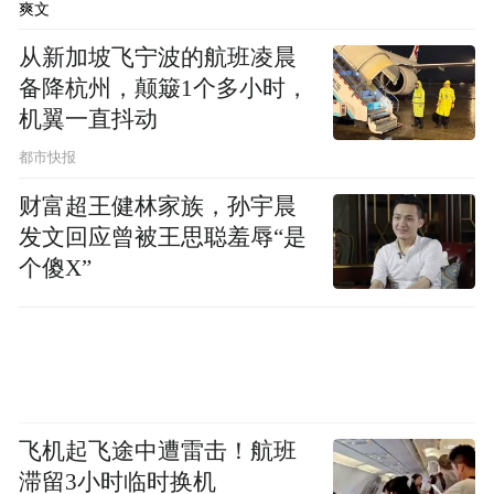
企业87家，其中陕西省省级“育繁推一体化”
爽文
种子企业达到18家，年种子交易量占陕西省
从新加坡飞宁波的航班凌晨
年交易量50%以上，已成为西部地区最重要
备降杭州，颠簸1个多小时，
机翼一直抖动
的农牧良种集散地之一。
都市快报
小麦优质高产新品种在黄淮海地区大面积推
财富超王健林家族，孙宇晨
广。育成“西农511”“西农529”等一系列优
发文回应曾被王思聪羞辱“是
质、多抗、高产等多性状聚合的小麦新品
个傻X”
种，其中国审小麦新品种18个、省审62个。
“西农979”连续10年被推介为黄淮麦区主导品
种，2019 年获国家科技进步二等奖。
玉米新品种在西北成为主栽品种之一。育成
飞机起飞途中遭雷击！航班
玉米新品种20个，其中国审玉米品种6个，陕
滞留3小时临时换机