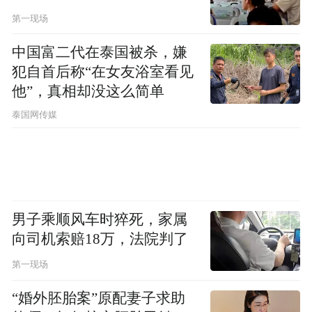
单609已成为陕西玉米生产的主栽品种。近年
第一现场
来小麦与玉米品种在黄淮海累计推广面积达
中国富二代在泰国被杀，嫌
8.5亿亩,增产粮食约215亿公斤。四是推动北
犯自首后称“在女友浴室看见
方苹果、猕猴桃、葡萄产业发展壮大。示范
他”，真相却没这么简单
推广了“瑞阳”“瑞雪”“瑞香红”“秦脃”“秦蜜”等
泰国网传媒
12个苹果新优品种及其高产优质管理技术，
引领了全国苹果品种更新换代。先后培育出
“脐红”“农大金猕”等系列新品种，助推陕西
猕猴桃“东扩南移”，全省猕猴桃栽培面积已
男子乘顺风车时猝死，家属
达到97万亩，占到全国总面积的50%以上。
向司机索赔18万，法院判了
示范推广酿酒葡萄产业布局、葡萄新品种、
第一现场
葡萄酒加工以及行业技术标准等重大成果，
带动我国西部干旱半干旱地区发展成为葡萄
“婚外胚胎案”原配妻子求助