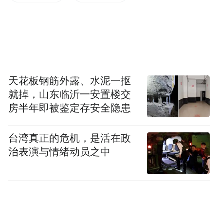
省部级以上科技创新平台97个，其中批准建
设国家重点实验室2个，国家级工程实验室、
工程技术研究中心、野外观测研究站等平台7
个，省部级各类科技创新平台88个。联合建
立了陕西省杂交油菜研究中心，杂交油菜研
天花板钢筋外露、水泥一抠
究中心原来在渭南大荔县，10年前迁移到杨
就掉，山东临沂一安置楼交
房半年即被鉴定存安全隐患
凌示范区，我们对杂交油菜研究中心给予了
很大的支持。依托先正达正在建设国家玉米
台湾真正的危机，是活在政
技术创新中心分中心，获批建设陕西省作物
治表演与情绪动员之中
育种共性技术研发平台。培育了嘉禾药业、
陕果集团等一批省级“四主体一联合”平台和
技术创新中心。