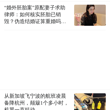
“婚外胚胎案”原配妻子求助
律师：如何核实胚胎已销
毁？伪造结婚证算重婚吗？
医院的责任边界在哪？
从新加坡飞宁波的航班凌晨
备降杭州，颠簸1个多小时，
机翼一直抖动