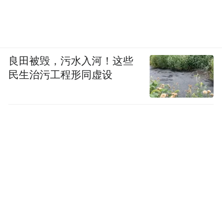
端农业装备制造产业链。
“特别声明：以上作品内容(包括在内的视频、图片或音
频)为凤凰网旗下自媒体平台“大风号”用户上传并发
良田被毁，污水入河！这些
布，本平台仅提供信息存储空间服务。
Notice: The content above (including the videos,
民生治污工程形同虚设
pictures and audios if any) is uploaded and posted
by the user of Dafeng Hao, which is a social media
platform and merely provides information storage
space services.”