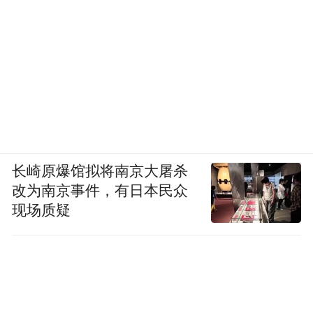
县(区)结对帮扶，围绕中药材、茶叶、核桃、
板栗、食用菌、特色养殖等23个特色产业进
行产业对口帮扶。
科技成果入乡转化效果明显。不断探索农业
科技示范推广新模式，逐步形成了大学推
广、产业链企业推广、科特派创业推广、农
科培训推广、媒体推广、展会推广六种推广
长崎原爆馆拟将南京大屠杀
改为南京事件，有日本民众
模式，构建了多元立体化的农业科技推广体
现场质疑
系，形成“核心示范、周边带动、广泛辐射”
的农业科技示范推广新格局，产生了显著的
经济社会效益。目前，杨凌累计建设示范推
广基地350个，分布在全国18个省市区，其中
在省内的有200多家。年示范推广面积超过1