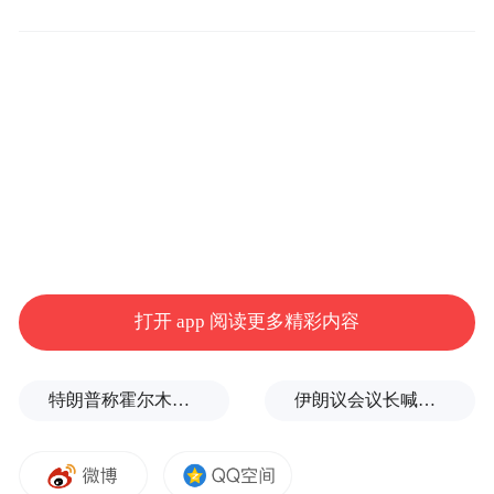
功转移转化，科研人员领办创办科技型企业
1232家，563名科研人员凭借成果转化贡献晋
升了职称。2021年至2023年，全省技术合同
成交额年均增长35.82%，2023年达到4120.99
亿元，是2020年的2.34倍。西北有色院累计
培育科技型企业45家。西安光机所投资孵化
科技型企业488家、总估值5149亿元，其中在
陕孵化企业111家。西北工业大学将292项专
利技术作价4.9亿元，通过退出股权获得成果
打开 app 阅读更多精彩内容
转化收益24.36亿元。西部科技创新港吸引
185家龙头企业签约入驻，转让许可专利1000
特朗普称霍尔木兹海峡协议尚未达成，正参与相关谈判
伊朗议会议长喊话：别再作秀了！
余件，在陕孵化企业205家。陕煤研究院实施
技术攻关与产业化项目600余项，开发出26大
类100余种高新技术产品，实现成果转化收益