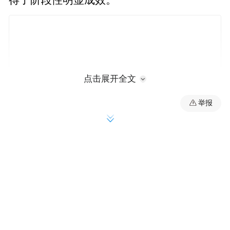
得了阶段性明显成效。
点击展开全文
举报
“三项改革”成绩斐然
截至目前，“三项改革”已在全省145家高校、
科研院所和医疗卫生机构推广实施，8.5万项
职务科技成果实现单列管理，1.8万项成果成