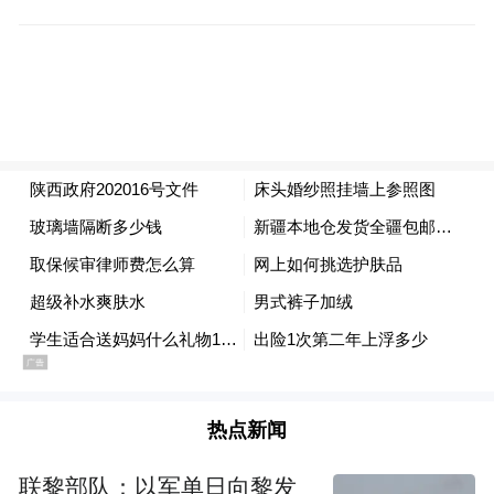
高新技术企业、规模以上高新技术企业、“专
精特新”企业数量分别达到23940家、16754
家、2426家和1408家，分别是2020年的2.96
倍、2.66倍、2.05倍和2.43倍；高新技术企业
总产值占非能规上工业企业总产值的比重达
到86%；国家制造业单项冠军企业达到24
家、居西部首位；科创板上市（过会）企业
达到15家，居西部第2位。
新《三年行动计划》突出四个特色
王军介绍，《新三年行动计划》主要有四个
热点新闻
方面的特色。一是突出强调“新质”。结合陕
西实际，提出了打造秦创原产业创新聚集
联黎部队：以军单日向黎发