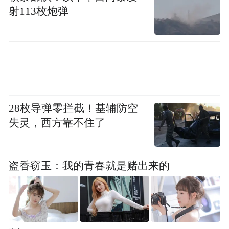
区、围绕发展新质生产力布局产业链、打造
射113枚炮弹
新质生产力培育示范窗口等具体举措。二是
突出强调“改革”。聚焦“五个平台”的目标，
提出了全面深化“三项改革”拓面扩量提质增
效行动等一系列改革举措。三是突出强调“协
同”。在成果转化、区域发展、生态环境、组
28枚导弹零拦截！基辅防空
织领导方面提出新要求。四是突出强调“生
失灵，西方靠不住了
态”。着眼促进各类创新要素向培育新质生产
力顺畅流动，提出提升“一中心一平台一公
司”服务效能、大力实施“三秦英才”引进计划
盗香窃玉：我的青春就是赌出来的
和特殊支持计划等举措。
“特别声明：以上作品内容(包括在内的视频、图片或音
频)为凤凰网旗下自媒体平台“大风号”用户上传并发