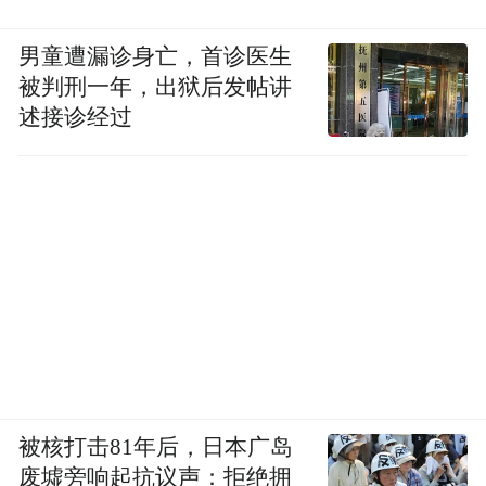
男童遭漏诊身亡，首诊医生
被判刑一年，出狱后发帖讲
述接诊经过
被核打击81年后，日本广岛
废墟旁响起抗议声：拒绝拥