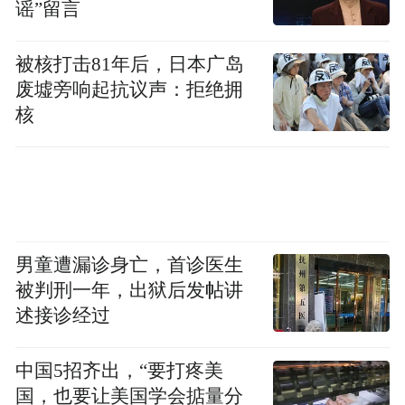
谣”留言
被核打击81年后，日本广岛
废墟旁响起抗议声：拒绝拥
核
男童遭漏诊身亡，首诊医生
被判刑一年，出狱后发帖讲
述接诊经过
中国5招齐出，“要打疼美
国，也要让美国学会掂量分