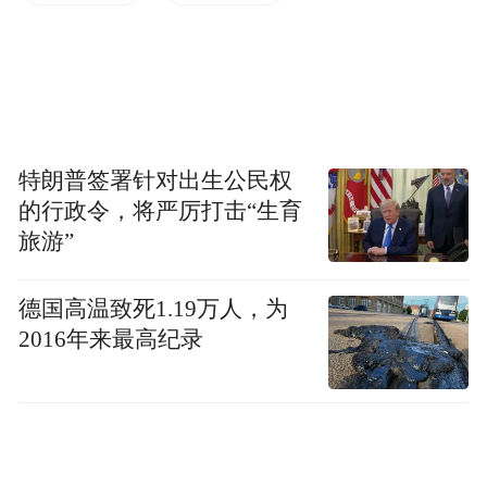
33亿元。
“四个工程”稳步推进
孵化培育体系不断完善。布局64个集转化—
特朗普签署针对出生公民权
孵化—产业化于一体的综合性“三器”平台，
的行政令，将严厉打击“生育
建成省级以上孵化载体489个、其中国家级
旅游”
145个，各类载体在孵企业团队近2万家；企
业创新能力持续增强。企业自建或与高校院
德国高温致死1.19万人，为
2016年来最高纪录
所共建的研发平台超过1000个。2021年至
2023年，省属企业研发经费投入增长了2.57
倍，投入强度增长了1.9倍；科技型企业群体
日益壮大。2023年，全省科技型中小企业、