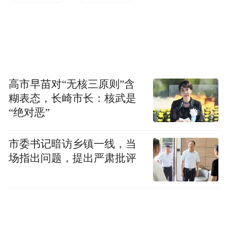
尾气净化、污水处理、流域治理等重点技术
攻关37项。设立“引汉济渭”基础研究专项，
围绕水量联动调配、大口径输水预应力钢筒
混凝土管结构优化、黄池沟配水枢纽设计、
复杂地质环境下盾构施工技术等方向开展研
高市早苗对“无核三原则”含
究工作，陆续支持经费达到9000万元。
糊表态，长崎市长：核武是
“绝对恶”
为提升黄河流域产业创新能力，陕西发布
《陕西省水污染防治技术指导目录》，遴选
市委书记暗访乡镇一线，当
发布煤矿废水再生利用、城镇污水脱氮除
场指出问题，提出严肃批评
磷、农村生活污水处理、重金属污染土壤修
复与尾矿资源化利用、水资源保护、渭河山
水林田湖草治理、黄河流域防沙治沙等实用
防治新技术科技成果。2021-2023年省科学技