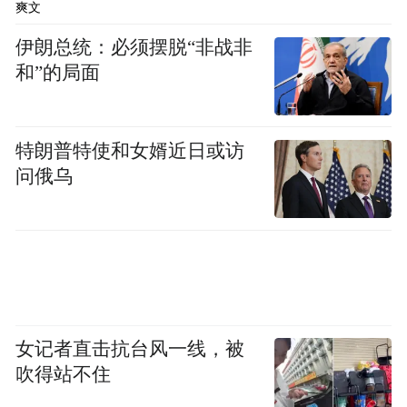
爽文
展中谱写陕西新篇、争做西部示范。
伊朗总统：必须摆脱“非战非
和”的局面
“特别声明：以上作品内容(包括在内的视频、图片或音
频)为凤凰网旗下自媒体平台“大风号”用户上传并发
布，本平台仅提供信息存储空间服务。
Notice: The content above (including the videos,
特朗普特使和女婿近日或访
pictures and audios if any) is uploaded and posted
问俄乌
by the user of Dafeng Hao, which is a social media
platform and merely provides information storage
space services.”
女记者直击抗台风一线，被
吹得站不住