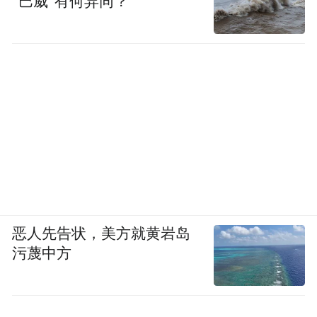
“巴威”有何异同？
恶人先告状，美方就黄岩岛
污蔑中方