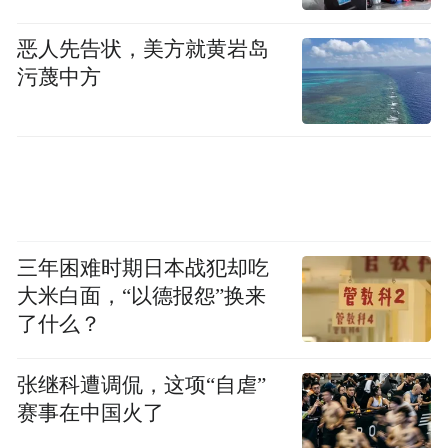
恶人先告状，美方就黄岩岛
污蔑中方
三年困难时期日本战犯却吃
大米白面，“以德报怨”换来
了什么？
张继科遭调侃，这项“自虐”
赛事在中国火了