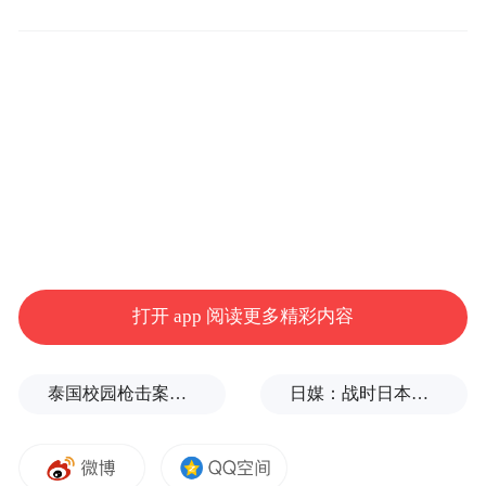
省综合科技创新水平指数从2021年的67.86%
增长至2024年的72.20%。高质量发展总指数
较提升1.3分，为打好黄河流域蓝天、碧水、
净土、青山保卫战提供了坚实的科技支撑。
近年来，陕西依托科技创新的强劲动力，将
产业发展作为改善黄河流域生态环境、实现
区域绿色低碳转型的核心，充分挖掘黄河流
域高质量发展潜力，增强产业发展动力。启
打开 app 阅读更多精彩内容
动“黄河中游生态环境保护与治理”重点产业
创新链，5年来，累计部署实施项目523项，
泰国校园枪击案致9死，枪手父亲道歉
日媒：战时日本多所大学进行输血人体实验，向患者注射动物血
支持经费7188万元。通过定向委托、厅市联
动、企业联合等方式，部署开展沙地治理、