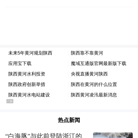
术奖励中，在水污染防治、生物多样性保
护、资源高效利用、新能源开发等方面共有
79项科研成果获奖，其中，一等奖19 项、二
等奖 40 项、三等奖 20项，其中40余项已在
省内推广应用。
围绕黄河流域生态保护、产业升级和技术创
新，陕西布局“光伏产业”“零碳智慧能源系
统”“氢/电新能源商用车”共性技术研发平台、
认定“榆林中科洁净能源创新研究院”组建“黄
河流域中段矿区(煤矿)生态环境保护与修复”
“河湖生态系统保护与修复”“煤炭绿色开采与
热点新闻
矿区环境保护技术”校企联合研究中心等一批
“白海豚”与此前登陆浙江的