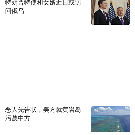
特朗普特使和女婿近日或访
问俄乌
恶人先告状，美方就黄岩岛
污蔑中方