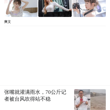
爽文
张嘴就灌满雨水，70公斤记
者被台风吹得站不稳