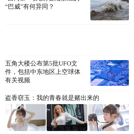
高水平、多领域、综合性科技创新平台，构
“巴威”有何异同？
建了以创新联合体、产业创新聚集区为引
领，科技型领军企业为主导的产学研用深度
融合创新组织，为维护国家生态安全、保障
区域可持续发展贡献陕西力量。
下一步，陕西省科技系统将深入贯彻落实党
五角大楼公布第5批UFO文
的二十大和二十届三中全会精神，按照省
件，包括中东地区上空球体
委、省政府工作部署，深化科技体制机制改
有关视频
革，在催化新质生产力上再加力，建设好“秦
盗香窃玉：我的青春就是赌出来的
创原”产业创新聚集区，以新产业培育和产业
深度转型不断壮大新质生产力，构建具有陕
西特色的现代产业体系为实现高水平科技自
立自强、推动黄河流域生态保护和高质量发