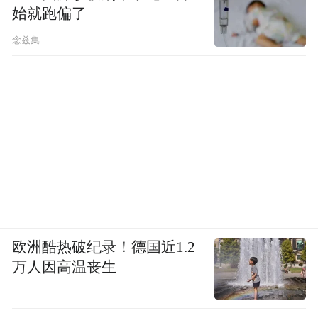
祠打卡。秦声秦韵更成了一张文化名片，尼
始就跑偏了
日利亚留学生举着手机追着拍，围着梅花奖
念兹集
得主杨升娟请教技巧，直呼“秦腔太有感染力
了”。
最动人的文化，从来都贴着民心、浸着烟
火。“2025渭南百团戏曲联赛”聚起了人气，
为城乡增添了活力，在网上也引起强烈反
响，网友赞叹“台上唱得起劲，台下看得过
瘾！”“戏曲比赛美得太！”……联赛吸引主流
媒体高度聚焦，澎湃新闻等网络平台全网热
欧洲酷热破纪录！德国近1.2
度持续攀升，抖音话题引爆形成现象级传
万人因高温丧生
播，海外传播反响热烈。为联赛专门设计的
戏曲表情包，成了很多网友的聊天“新宠”。