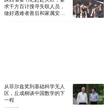
让老戏韵飘进手机屏幕；孩童追着演员学甩
求千方百计搜寻失联人员，
水袖，踩着小碎步模仿走台步；白发爷爷盯
做好遇难者善后和家属安抚
着戏台给孙子讲《窦娥冤·托梦》的老故事，
工作
小男孩听着故事跟着拍子摇头晃恼……
从菲尔兹奖到基础科学无人
区，丘成桐谈中国数学的下
一程