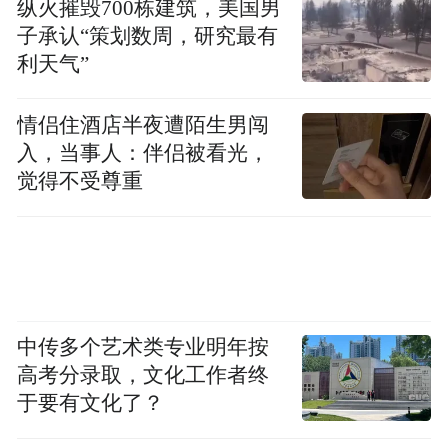
纵火摧毁700栋建筑，美国男
先火了一把。不过一场戏曲比赛，为啥能让
子承认“策划数周，研究最有
那么多人惦记？答案，就藏在“不设门槛”这
利天气”
四个字里。
情侣住酒店半夜遭陌生男闯
入，当事人：伴侣被看光，
觉得不受尊重
中传多个艺术类专业明年按
高考分录取，文化工作者终
各地院团火热备战共赴戏曲盛宴
于要有文化了？
谁想唱都行。没有门槛的戏台，才装得下所