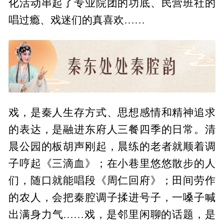
化活动串起了专业院团的功底、民营班社的
唱过瘾、戏迷们的真喜欢……
戏，是秦人生存方式、思想感情和精神追求
的表达，是融进东府人三餐四季的日常。清
晨公园的板胡声刚起，晨练的老者就顺着调
子哼起《三滴血》；在小巷里悠悠散步的人
们，随口就能唱段《周仁回府》；田间劳作
的农人，会把秦腔调子揉进号子，一嗓子喊
出满身力气……戏，是邻里闲聊的话题，是