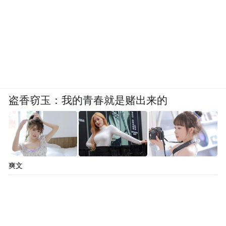
最爱的形式聚人气。这联赛让秦腔走出剧
场，百姓能上台亮嗓、凑个热闹，日常里就
能触到秦腔的活气。既让非遗秦腔“活”在当
下，填满了大家的文化生活，更借着戏里的
故事、词里的道理，攒起本土文化认同，让
秦腔成了传递正能量、满足精神需求的好载
盗香窃玉：我的青春就是赌出来的
体，实实在在做到了文艺为人民服务。
专业草根同台“切磋”。最好的传承是融入生
活。这次联赛，富平县阿宫剧团带《王魁负
爽文
义》亮相，华阴市华山老腔艺术保护发展中
心奉上皮影戏《三英战吕布》，白水县剧团
带来《慈母泪》本戏。专业演员在露天舞台