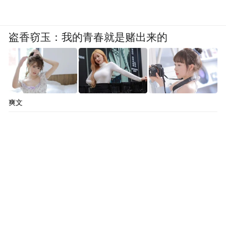
美景，感受艺术与烟火气交织的美好。
供稿来源：渭南市委宣传部
盗香窃玉：我的青春就是赌出来的
“特别声明：以上作品内容(包括在内的视频、图片或音
频)为凤凰网旗下自媒体平台“大风号”用户上传并发
布，本平台仅提供信息存储空间服务。
Notice: The content above (including the videos,
爽文
pictures and audios if any) is uploaded and posted
by the user of Dafeng Hao, which is a social media
platform and merely provides information storage
space services.”