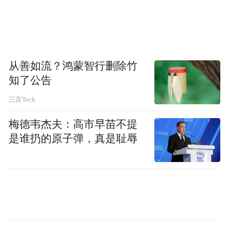
驹》的细腻情感唱得入木三分；迷胡戏从华
阴、华县（今华州区）起家，缠绵曲调传向
晋南、豫西，民间自乐班至今仍唱得火热。
加上阿宫腔的婉约、合阳线腔木偶戏的灵
从善如流？鸿蒙智行删除竹
动，渭南曾有11个剧种同台竞艳，“村村有戏
知了公告
台，户户听秦腔”的盛景早被写进地方志，目
三言Tech
前，渭南与秦腔相关的国家级非遗项目有华
梅德韦杰夫：高市早苗不提
阴老腔、华州皮影、合阳跳戏、韩城行鼓等9
是谁扔的原子弹，真是耻辱
个。