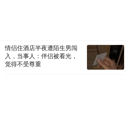
全情表演中适时调整节奏、简化讲解，让秦
腔更“好懂”“好看”。民营班社、业余爱好者
缺的就是展示平台，联赛打破专业与业余的
界限，让他们能和专业院团同台交流，台上
偷师唱腔身段，台下请教技巧经验，从前“拿
情侣住酒店半夜遭陌生男闯
不出手”的顾虑，渐渐变成了底气。
入，当事人：伴侣被看光，
觉得不受尊重