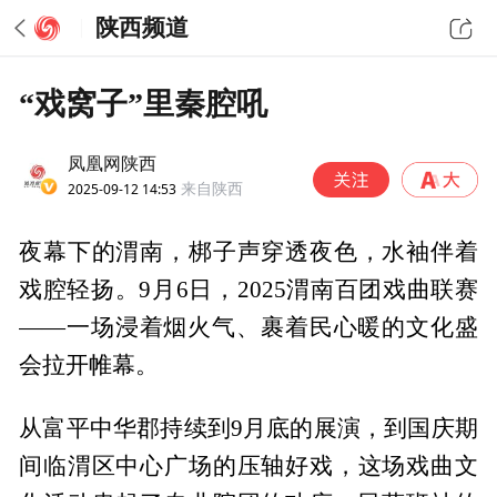
陕西频道
“戏窝子”里秦腔吼
凤凰网陕西
2025-09-12 14:53
来自陕西
夜幕下的渭南，梆子声穿透夜色，水袖伴着
戏腔轻扬。9月6日，2025渭南百团戏曲联赛
——一场浸着烟火气、裹着民心暖的文化盛
会拉开帷幕。
从富平中华郡持续到9月底的展演，到国庆期
间临渭区中心广场的压轴好戏，这场戏曲文