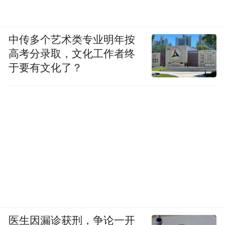
中传多个艺术类专业明年按
演员正在做准备工作
高考分录取，文化工作者终
于要有文化了？
文旅融合有“新篇”。将秦腔与文旅资源融
合，以“场景赋能”拓界，打造“看戏+消费+游
玩”的一站式体验。演出场地旁的展销区里，
富平柿饼、蒲城酥梨等特产堆得满满当当，
华山文创惹人驻足；非遗美食品鉴区中，凉
皮、肉夹馍的香气直往人鼻尖钻；与携程联
动送上文旅补贴，看戏、品美食、买特产、
游景点的一站式体验。山西游客刘丽侠看完
戏拎着满袋特产，还盘算着去华山、司马迁
医生因漏诊获刑，争论一开