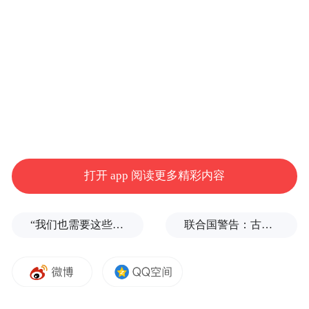
演员正在化妆
说渭南是“戏窝子”，每寸土地都透着底气。
打开 app 阅读更多精彩内容
秦汉时的秦声埋下根脉；隋唐梨园的调子在
此萦绕；秦腔“老前辈”——同州梆子元末明
“我们也需要这些导弹啊”，特朗普公开拒绝泽连斯基！
联合国警告：古巴或变成沉默的加沙
初就曾随盐商、军伍唱到扬州、京城，魏长
生带着它两度进京，戏曲史学家周贻白称其
是“中国戏曲发展史上的重要声腔”；碗碗腔
以月琴与碗碗领奏，把《春秋配》《火焰