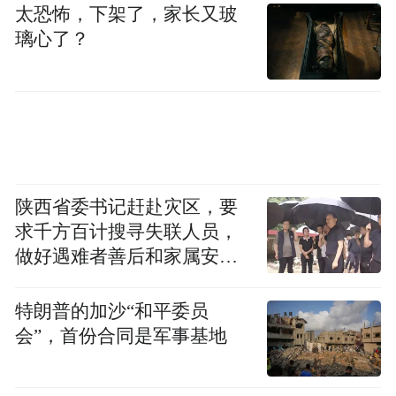
太恐怖，下架了，家长又玻
有人的喜欢。联赛报名不论出身，国有院
璃心了？
团、民营院团、班社带着专业功底登台，村
民自乐班、戏曲爱好者揣着热乎劲也能亮
相；白发老者唱得有板有眼，“00后”新人亮
嗓也敢抢戏；秦腔高亢、碗碗腔婉转、线腔
独特，各剧种有各自的听众……报名开始短
短一周，大赛就聚起百来支队伍，本戏、折
陕西省委书记赶赴灾区，要
子戏、戏曲新唱都有，《王魁负义》《探
求千方百计搜寻失联人员，
窑》《梁秋燕》《打金枝》《周仁回府》
做好遇难者善后和家属安抚
工作
《三娘教子》《红灯记》等，丰富的曲目为
特朗普的加沙“和平委员
群众奉上了一场免费戏曲盛宴。
会”，首份合同是军事基地