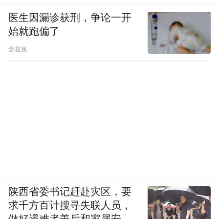
医生因漏诊获刑，争论一开
始就跑偏了
念兹集
陕西省委书记赶赴灾区，要
求千方百计搜寻失联人员，