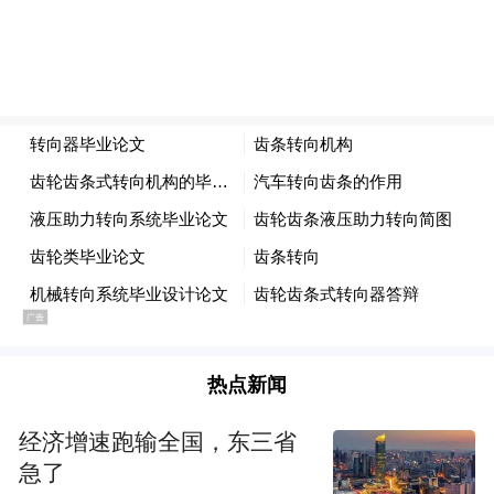
富平县阿宫剧团参赛剧目《王魁负义》
作为中国戏曲之乡和民俗之乡，渭南这份戏
缘藏着代代相传的匠心。明代合阳人王异、
李灌写出《弄珠楼》《煤山泪》等；蒲城人
热点新闻
崔向余创作了《碧玉钿传奇》；渭南人李十
三的《十大本》风靡三秦，《万福莲》经改
经济增速跑输全国，东三省
急了
编成《谢瑶环》传遍全国，《火焰驹》被拍