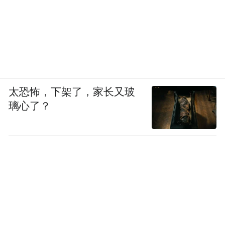
锣鼓点落、唱腔刚起，台下掌声叫好声就没
停过。从启动到每场比赛落幕，戏曲魅力始
终在台上台下流淌，台上，唱念做打皆是功
夫，抖翎子、甩辫子、喷火、耍牙绝技轮番
上演，演员一个眼神、一句戏词都藏着角色
太恐怖，下架了，家长又玻
的悲欢；台下，观众屏息凝神满是共情，一
璃心了？
次鼓掌、一声喝彩尽是对戏曲的赤诚热爱。
有人跟着哼《红灯记》《五郎出家》，有人
看《探窑》悄悄抹泪，有人盯着幕布后的
《三英战吕布》暗暗使劲，有人为赶车看
《梁秋燕》一天只吃顿扯面，还有人跟身旁
戏迷絮叨几十年的听戏心得。