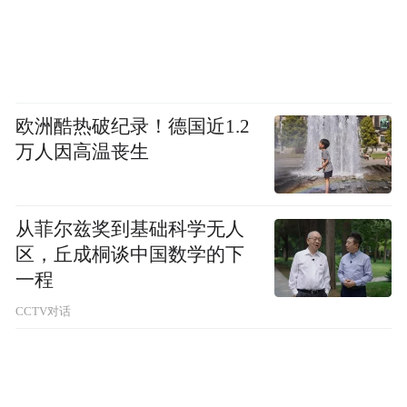
欧洲酷热破纪录！德国近1.2
万人因高温丧生
从菲尔兹奖到基础科学无人
区，丘成桐谈中国数学的下
开场节目《盛世梨园》
一程
戏迷过足瘾。启动仪式在富平中华郡举行，
CCTV对话
戏迷们早早赶来，观众席凳子不够就自带小
马扎，还有人站在周边，眼睛紧紧盯着戏
台。渭南市秦腔剧团72人演《盛世梨园》，