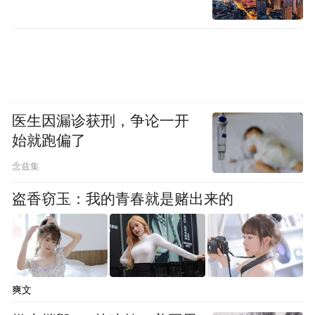
成秦腔戏曲电影；还有很多创作者不仅写剧
本，更革新唱腔与提线技巧，留下数百部珍
贵剧目。这里还涌现出了众多名角，马友
仙、雷开元、于巧云等，让戏曲在这片土地
上有了经久不息的生命力和传播力。
医生因漏诊获刑，争论一开
始就跑偏了
念兹集
盗香窃玉：我的青春就是赌出来的
2025渭南百团戏曲联赛的举办，正是基于秦
东深厚的秦腔文化遗产，报名一启幕就引来
爽文
众多班社及戏曲爱好者，让联赛还没开唱就