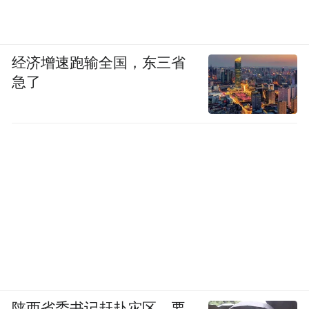
传承焕生机。渭南的戏，是在“传帮带”里生
生不息的活态传承。富平籍中国戏剧梅花奖
得主杨升娟一登台，便成了全场焦点。唱
经济增速跑输全国，东三省
《柿子红了》时，字句都裹着对家乡的热
急了
望；即兴演《庵堂认母》片段，无华丽布
景、无繁复行头，单凭婉转唱腔就把人物的
悲喜揉进听众心里。她带来的7岁的薛梓祎更
让人惊喜——这位少儿戏曲小梅花奖得主，
提溜着戏裙演《拾玉镯·喂鸡》选段，抬手喂
鸡的神态、转身摆裙的身段，连眼神里的灵
动都透着专业，一开口唱腔清亮，满场叫好
声差点盖过戏韵。台下的传承更热闹：年轻
人给秦腔配流行编曲，拍戏服变装短视频，
陕西省委书记赶赴灾区，要