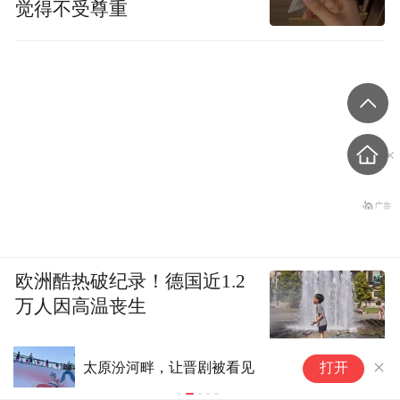
觉得不受尊重
欧洲酷热破纪录！德国近1.2
万人因高温丧生
越剧《我的大观园》登陆上海 陈丽君含泪
组
打开
谢幕致谢观众
演