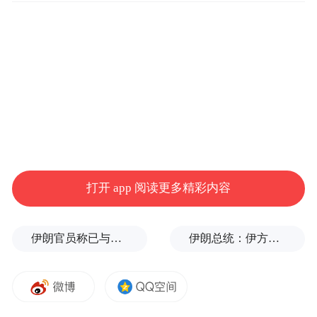
打开 app 阅读更多精彩内容
伊朗官员称已与阿曼就霍尔木兹海峡通行问题明确总体框架
伊朗总统：伊方未在涉谅解备忘录的谈判中作任何让步