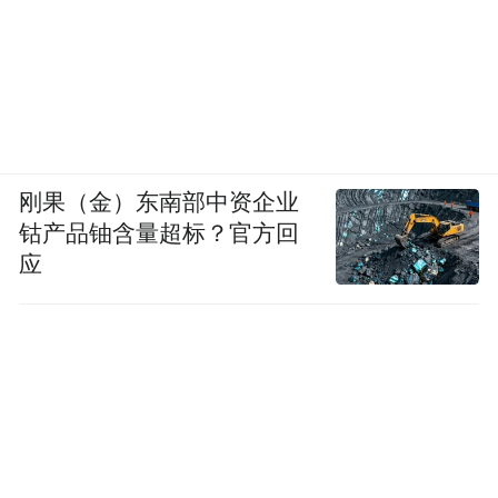
山水不远，就在身边；自然很近，就在眼
前。由陕西省环境保护宣传教育中心、凤凰
网陕西频道联合打造的生态栏目《山水课
堂》，从你我身边环境入手，着眼未来生态
空间建设，通过一系列深入浅出的发现，阐
刚果（金）东南部中资企业
钴产品铀含量超标？官方回
释“人与自然生命共同体”理念，引发公众思
应
考，树立生态意识，为生态文明建设发声，
助力形成保护生态环境的良好氛围。
“特别声明：以上作品内容(包括在内的视频、图片或音
频)为凤凰网旗下自媒体平台“大风号”用户上传并发
布，本平台仅提供信息存储空间服务。
Notice: The content above (including the videos,
pictures and audios if any) is uploaded and posted