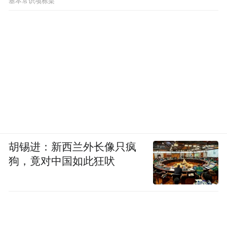
基本常识项栋梁
胡锡进：新西兰外长像只疯
狗，竟对中国如此狂吠