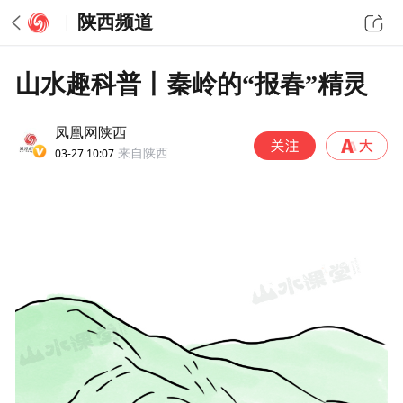
陕西频道
山水趣科普丨秦岭的“报春”精灵
凤凰网陕西
03-27 10:07
来自陕西