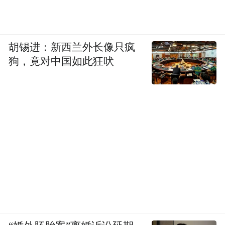
by the user of Dafeng Hao, which is a social media
platform and merely provides information storage
space services.”
胡锡进：新西兰外长像只疯
狗，竟对中国如此狂吠