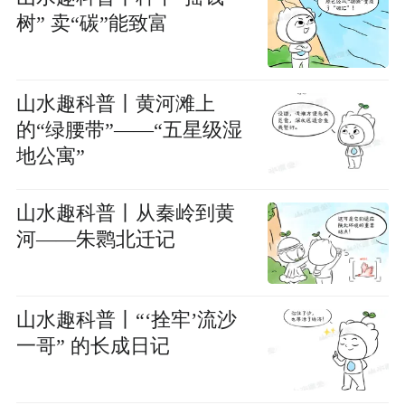
树” 卖“碳”能致富
山水趣科普丨黄河滩上
的“绿腰带”——“五星级湿
地公寓”
山水趣科普丨从秦岭到黄
河——朱鹮北迁记
山水趣科普丨“‘拴牢’流沙
一哥” 的长成日记