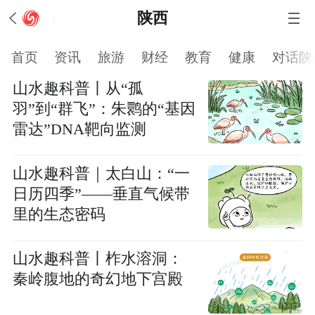
陕西
首页
资讯
旅游
财经
教育
健康
对话陕
山水趣科普丨从“孤
羽”到“群飞”：朱鹮的“基因
雷达”DNA靶向监测
山水趣科普｜太白山：“一
日历四季”——垂直气候带
里的生态密码
山水趣科普丨柞水溶洞：
秦岭腹地的奇幻地下宫殿