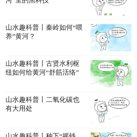
河”里的黑科技
山水趣科普丨秦岭如何“喂
养”黄河？
山水趣科普丨古贤水利枢
纽如何给黄河“舒筋活络”
山水趣科普丨二氧化碳也
有大用处
山水趣科普丨种下“摇钱