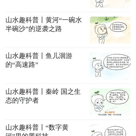
山水趣科普丨黄河“一碗水
半碗沙”的逆袭之路
山水趣科普丨鱼儿洄游
的“高速路”
山水趣科普丨秦岭 国之生
态的守护者
山水趣科普丨“数字黄