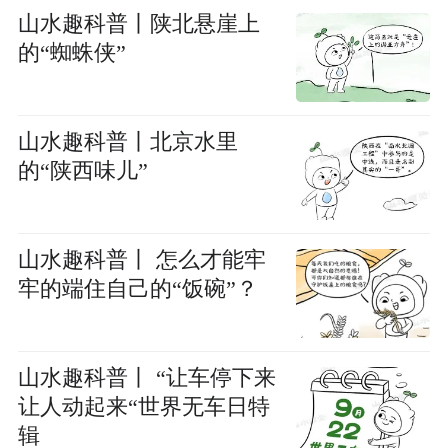
山水趣科普丨陕北悬崖上
的“蜘蛛侠”
山水趣科普丨北京水里
的“陕西味儿”
山水趣科普丨 怎么才能牢
牢的端住自己的“饭碗”？
山水趣科普丨 “让车停下来
让人动起来“世界无车日特
辑