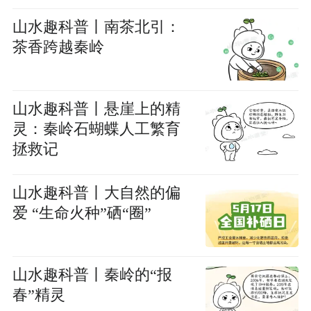
山水趣科普丨南茶北引：
茶香跨越秦岭
山水趣科普丨悬崖上的精
灵：秦岭石蝴蝶人工繁育
拯救记
山水趣科普丨大自然的偏
爱 “生命火种”硒“圈”
山水趣科普丨秦岭的“报
春”精灵