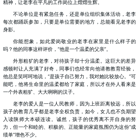
精神，让老李在平凡的工作岗位上熠熠生辉。
不论单位是有紧急任务，还是单位组织集体活动，老李
每次都踊跃参加，只要是单位需要的地方，总能看见老李的
身影。
你能想象，如此爱岗敬业的老李在家里是什么样子的
吗？他的同事这样评价，“他是一个温柔的父亲”。
外形粗犷的老李，对待孩子却十分温柔。这巨大的差异
感顿时让人充满了好奇，同事们也经常向他请教教育经验，
他总是笑呵呵地说，“是孩子自己努力，我对她比较放心。”可
能吧，他将生命里的温柔都给了家庭，所以才在外人看来是
一个外表粗犷、大大咧咧的汉子。
老李的爱人是一位人民教师，因为上班距离较远，所以
孩子的教育几乎都是老李全权负责，如今，女儿也不负期望
入读陕师大本硕连读。诚然，孩子的优秀离不开自身的努
力，但一个和睦的、积极的、正能量的家庭氛围仍为这份“成
绩单”增色不少。