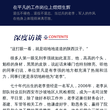
在平凡的工作岗位上熠熠生辉
退伍不褪色，退役不退志。当过兵的老李，军人的作风
在他身上体现得淋漓尽致。
“这打眼一看，就是咱地地道道的陕西汉子。”
很多人第一眼见到李强就如此直言。他，高高的个头，
魁梧的身材，黑黑的皮肤，说起话来嗓门也特别嘹亮。听他
的同事们说，单位里凡是有李强的地方都充满了热闹和活
力，同事们更是亲切地称他为“老李”。
七十年代出生的老李曾经是一名军人，2006年，老李从
部队转业后到西安市沙坡地区人民检察院，成为一名司法警
察。平日里，除了做好本职工作外，老李还兼任财务会计、
基建、车管等相关工作，他谦虚好学、勤恳务实，赢得了院