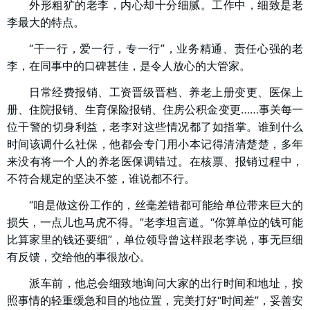
外形粗犷的老李，内心却十分细腻。工作中，细致是老
李最大的特点。
“干一行，爱一行，专一行”，业务精通、责任心强的老
李，在同事中的口碑甚佳，是令人放心的大管家。
日常经费报销、工资晋级晋档、养老上册变更、医保上
册、住院报销、生育保险报销、住房公积金变更……事关每一
位干警的切身利益，老李对这些情况都了如指掌。谁到什么
时间该调什么社保，他都会专门用小本记得清清楚楚，多年
来没有将一个人的养老医保调错过。在核票、报销过程中，
不符合规定的坚决不签，谁说都不行。
“咱是做这份工作的，丝毫差错都可能给单位带来巨大的
损失，一点儿也马虎不得。”老李坦言道。“你算单位的钱可能
比算家里的钱还要细”，单位领导曾这样跟老李说，事无巨细
有反馈，交给他的事很放心。
派车前，他总会细致地询问大家的出行时间和地址，按
照事情的轻重缓急和目的地位置，完美打好“时间差”，妥善安