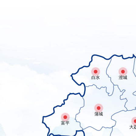
白水
澄城
蒲城
富平
大