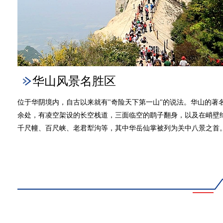
华山风景名胜区
位于华阴境内，自古以来就有"奇险天下第一山"的说法。华山的著名
余处，有凌空架设的长空栈道，三面临空的鹞子翻身，以及在峭壁
千尺幢、百尺峡、老君犁沟等，其中华岳仙掌被列为关中八景之首