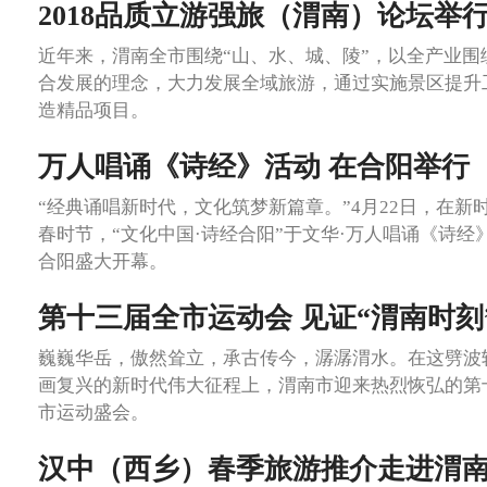
2018品质立游强旅（渭南）论坛举
近年来，渭南全市围绕“山、水、城、陵”，以全产业围
合发展的理念，大力发展全域旅游，通过实施景区提升
造精品项目。
万人唱诵《诗经》活动 在合阳举行
“经典诵唱新时代，文化筑梦新篇章。”4月22日，在新
春时节，“文化中国·诗经合阳”于文华·万人唱诵《诗经
合阳盛大开幕。
第十三届全市运动会 见证“渭南时刻
巍巍华岳，傲然耸立，承古传今，潺潺渭水。在这劈波
画复兴的新时代伟大征程上，渭南市迎来热烈恢弘的第
市运动盛会。
汉中（西乡）春季旅游推介走进渭