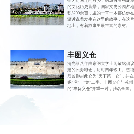
作为司马迁的故乡，韩城有着积淀
的文化历史背景，国家文史公园占
积3200余亩，里的一草一木都仿佛
潺诉说着发生在这里的故事，在这
地上，有着故事里最丰富的素材。
丰图义仓
清光绪八年由东阁大学士闫敬铭倡
建的民办粮仓，历时四年竣工。慈
后曾御封此仓为“天下第一仓”，并
赐“虎”、“龙”二字。丰图义仓与苏州
的“丰备义仓”并重一时，驰名全国。