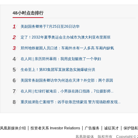
48小时点击排行
1
美副国务卿将于7月25日至26日访华
2
定了！2032年夏季奥运会主办城市为澳大利亚布里斯班
3
郑州地铁被困人员口述：车厢外水有一人多高 车厢内缺氧
4
在人间 | 亲历郑州暴雨：我用皮划艇救了一个孕妇
5
生命至上！第83集团军某旅紧急实施爆破分洪
6
美国常务副国务卿访华为何选在天津？外交部：两个原因
7
在人间 | 红绿灯被淹后，小男孩在路口指路，7位摄影师...
8
重庆姐弟坠亡案细节：凶手欲靠悲情蒙混 警方现场勘察发现...
凤凰新媒体介绍
投资者关系 Investor Relations
广告服务
诚征英才
保护隐
凤凰新媒体
版权所有
Copyright © 