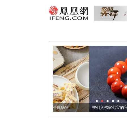
们把它加到了牛轧糖里
被列入佛家七宝的它到底有多美？