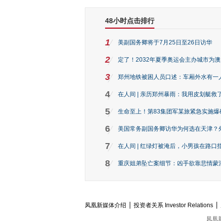
48小时点击排行
1
美副国务卿将于7月25日至26日访华
2
定了！2032年夏季奥运会主办城市为
3
郑州地铁被困人员口述：车厢外水有一
4
在人间 | 亲历郑州暴雨：我用皮划艇救
5
生命至上！第83集团军某旅紧急实施爆
6
美国常务副国务卿访华为何选在天津？
7
在人间 | 红绿灯被淹后，小男孩在路口指
8
重庆姐弟坠亡案细节：凶手欲靠悲情蒙混 
凤凰新媒体介绍
投资者关系 Investor Relations
凤凰