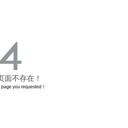
页面不存在！
he page you requested！
曲奇届的“爱马仕”把你的爱封在罐子里送给TA