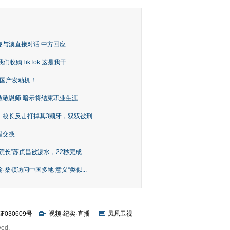
趣与澳直接对话 中方回应
购TikTok 这是我干...
上国产发动机！
致敬恩师 暗示将结束职业生涯
校长反击打掉其3颗牙，双双被刑...
是交换
长”苏贞昌被泼水，22秒完成...
桑顿访问中国多地 意义“类似...
证030609号
视频
·
纪实
·
直播
凤凰卫视
ved.