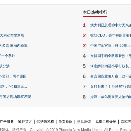
本日热榜排行
1
澳大利亚总理称中方无兴
2
澳大利亚布里斯班
微软CEO：去年特朗普要我们收
3
人多高 车厢内缺氧
中国空军官宣：歼-20用
4
了一个孕妇
女排国手晒全队聚餐照！
5
破分洪
河南醉汉闯进小学打校长，
6
外交部：两个原因
白宫回应孟晚舟案：这不
7
路，7位摄影师...
又打起来了！台湾省“行政院
8
警方现场勘察发现...
港媒：华尔街重要人物约翰·
广告服务
诚征英才
保护隐私权
免责条款
意见反馈
凤凰卫视介绍
京ICP
新媒体
版权所有
Copyright © 2019 Phoenix New Media Limited All Rights Reser