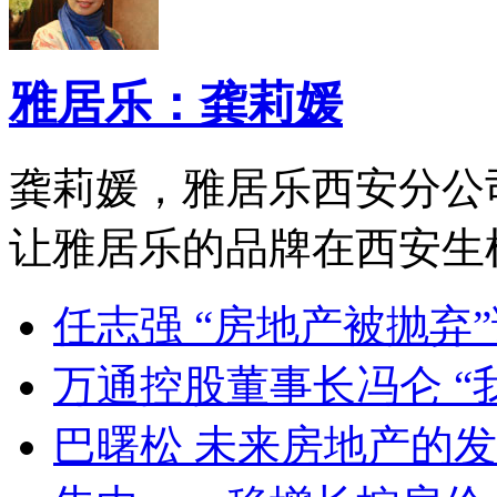
雅居乐：龚莉媛
龚莉媛，雅居乐西安分公
让雅居乐的品牌在西安生根
任志强 “房地产被抛弃
万通控股董事长冯仑 “
巴曙松 未来房地产的