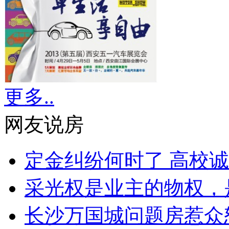
更多..
网友说房
定金纠纷何时了 高校
采光权是业主的物权，
长沙万国城问题房惹众