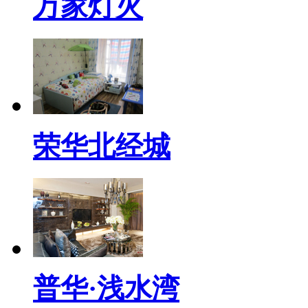
万家灯火
荣华北经城
普华·浅水湾