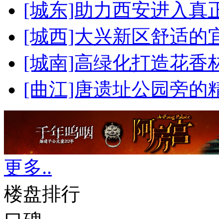
[城东]助力西安进入真
[城西]大兴新区舒适的
[城南]高绿化打造花香
[曲江]唐遗址公园旁的
更多..
楼盘排行