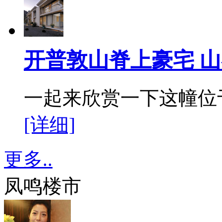
开普敦山脊上豪宅 
一起来欣赏一下这幢位于南
[详细]
更多..
凤鸣楼市