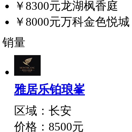
￥8300元
龙湖枫香庭
￥8000元
万科金色悦城
销量
雅居乐铂琅峯
区域：长安
价格：8500元