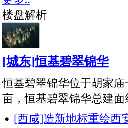
楼盘解析
[城东]恒基碧翠锦华
恒基碧翠锦华位于胡家庙
亩，恒基碧翠锦华总建面约4
[西咸]造新地标重绘西