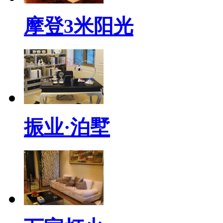
摩登3米阳光
振业·泊墅