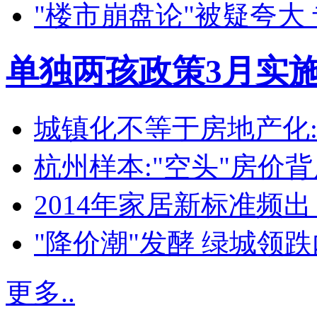
"楼市崩盘论"被疑夸大
单独两孩政策3月实施
城镇化不等于房地产化
杭州样本:"空头"房价背
2014年家居新标准频
"降价潮"发酵 绿城领
更多..