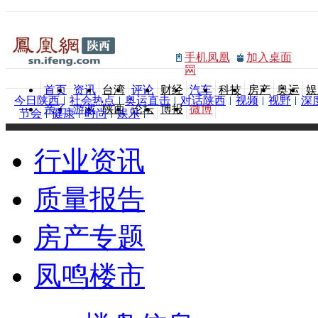
手机凤凰
加入桌面
网
首页
资讯
台湾
评论
财经
汽车
科技
房产
奥运
娱
今日陕西
社会热点
奥运直击
对话陕西
视频
视野
深
亲子
游戏
陕西
论坛
博报
微博
节会
健康
时尚
娱乐
行业资讯
质量报告
房产专题
凤鸣楼市