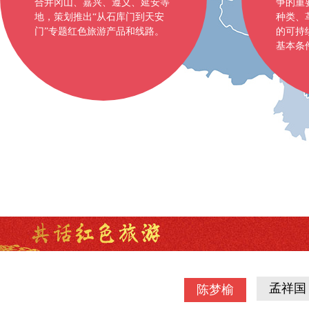
合井冈山、嘉兴、遵义、延安等
争的重
地，策划推出“从石库门到天安
种类、
门”专题红色旅游产品和线路。
的可持
基本条
孟祥国
陈梦榆