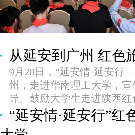
从延安到广州 红色
9月28日，“延安情·延安
州，走进华南理工大学，宣
导、鼓励大学生走进陕西红
“延安情·延安行”